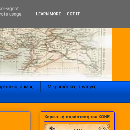
user-agent
erate usage
LEARN MORE
GOT IT
ρευτικός όμιλος
Μικρασιάτικες συνταγές
Χορευτική παράσταση του ΧΟΝΕ