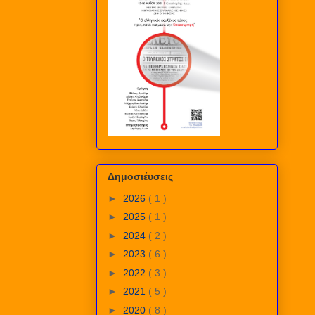
Δημοσιέυσεις
►
2026
( 1 )
►
2025
( 1 )
►
2024
( 2 )
►
2023
( 6 )
►
2022
( 3 )
►
2021
( 5 )
►
2020
( 8 )