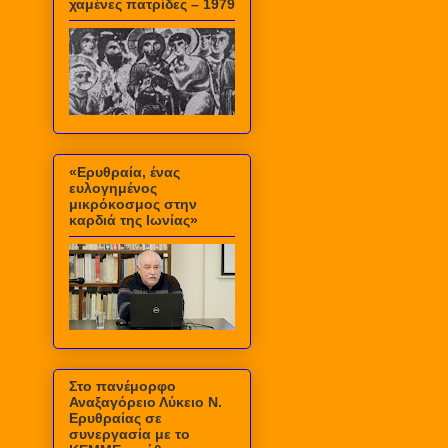
χαμένες πατρίδες – 1979
«Ερυθραία, ένας
ευλογημένος
μικρόκοσμος στην
καρδιά της Ιωνίας»
Στο πανέμορφο
Αναξαγόρειο Λύκειο Ν.
Ερυθραίας σε
συνεργασία με το