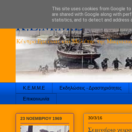
This site uses cookies from Google to d
are shared with Google along with perf
K.E.M.M.E
statistics, and to detect and address 
Κέντρο Έρευνας και Μελέτης της Μικρασια
Κ.Ε.Μ.Μ.Ε
Εκδηλώσεις - Δραστηριότητες
Επικοινωνία
30/3/16
23 ΝΟΕΜΒΡΙΟΥ 1969
Σεμινάριο χειρ