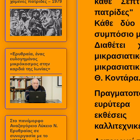
κάθε Σεπτ
χαμένες πατρίδες – 1979
πατρίδες"
Κάθε δύο 
συμπόσιο μ
Διαθέτει
«Ερυθραία, ένας
μικρασι
ευλογημένος
μικρόκοσμος στην
μικρασιατικ
καρδιά της Ιωνίας»
Θ. Κοντά
Πραγματοποι
ευρύτερα 
εκθέσεις
Στο πανέμορφο
καλλιτεχνι
Αναξαγόρειο Λύκειο Ν.
Ερυθραίας σε
συνεργασία με το