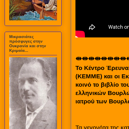
Μικρασιάτες
πρόσφυγες στην
Ουκρανία και στην
Κριμαία...
⇹⇹⇹⇹⇹⇹⇹⇹
Το Κέντρο Έρευνας
(ΚΕΜΜΕ) και οι Ε
κοινό το βιβλίο τ
ελληνικών Βουρλώ
ιατρού των Βουρ
Τα γεγονότα της κ