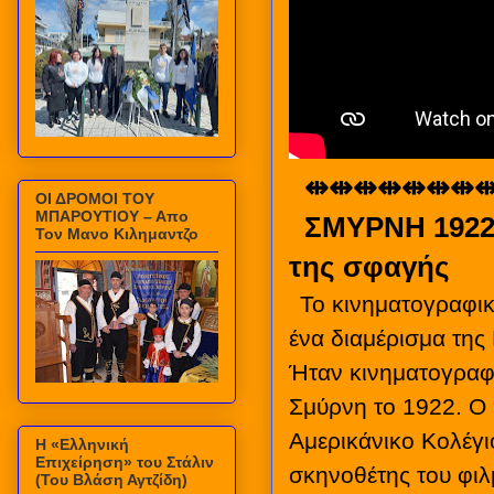
⇹⇹⇹⇹⇹⇹⇹⇹
ΟΙ ΔΡΟΜΟΙ ΤΟΥ
ΜΠΑΡΟΥΤΙΟΥ – Απο
ΣΜΥΡΝΗ 1922:
Τον Μανο Κιλημαντζο
της σφαγής
Το κινηματογραφικ
ένα διαμέρισμα της
Ήταν κινηματογραφι
Σμύρνη το 1922. Ο 
Αμερικάνικο Κολέγι
Η «Ελληνική
Επιχείρηση» του Στάλιν
σκηνοθέτης του φιλ
(Του Βλάση Αγτζίδη)