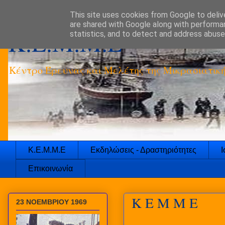
This site uses cookies from Google to delive
are shared with Google along with performan
K.E.M.M.E
statistics, and to detect and address abuse
Κέντρο Έρευνας και Μελέτης της Μικρασιατικ
Κ.Ε.Μ.Μ.Ε
Εκδηλώσεις - Δραστηριότητες
Ι
Επικοινωνία
Κ Ε Μ Μ Ε
23 ΝΟΕΜΒΡΙΟΥ 1969