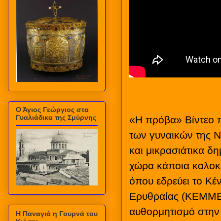
Ο Άγιος Γεώργιος στα
Γυαλιάδικα της Σμύρνης
«Η πρόβα» Βίντεο 
των γυναικών της Ν
και μικρασιάτικα δη
χώρα κάποια καλοκα
όπου εδρεύει το Κέ
Ερυθραίας (ΚΕΜΜΕ)
αυθορμητισμό στην 
Η Παναγιά η Γουρνά του