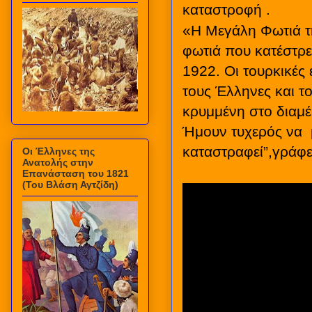
καταστροφή .
«Η Μεγάλη Φωτιά τη
φωτιά που κατέστρε
1922. Οι τουρκικές
τους Έλληνες και τ
κρυμμένη στο διαμέ
Ήμουν τυχερός να
καταστραφεί”,γράφε
Οι Έλληνες της
Ανατολής στην
Επανάσταση του 1821
(Του Βλάση Αγτζίδη)