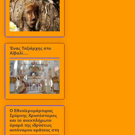
Ένας Ταξιάρχης στο
Αϊβαλί….
Ο Εθνοϊερομάρτυρας
Σμύρνης Χρυσόστομος
και το ανεκπλήρωτο
όραμά της ιδρύσεως
αυτόνομου κράτους στη