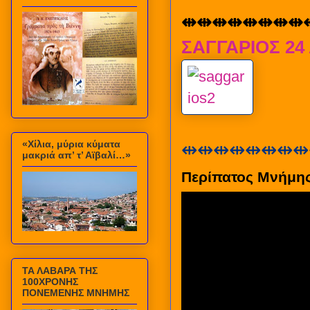
⇹⇹⇹⇹⇹⇹⇹⇹
ΣΑΓΓΑΡΙΟΣ 24 
⇹⇹⇹⇹⇹⇹⇹⇹
«Χίλια, μύρια κύματα
μακριά απ’ τ’ Αϊβαλί…»
Περίπατος Μνήμη
ΤΑ ΛΑΒΑΡΑ ΤΗΣ
100ΧΡΟΝΗΣ
ΠΟΝΕΜΕΝΗΣ ΜΝΗΜΗΣ