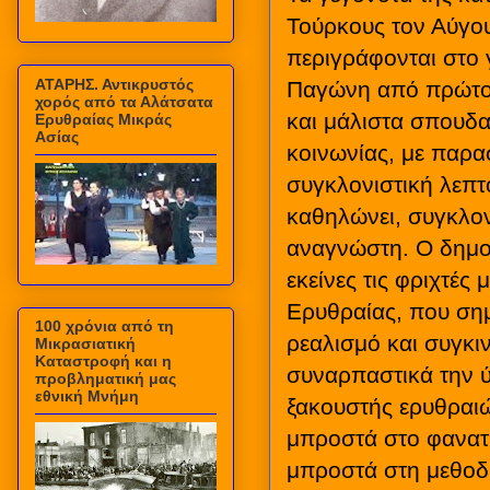
Τούρκους τον Αύγο
περιγράφονται στο 
ΑΤΑΡΗΣ. Αντικρυστός
Παγώνη από πρώτο 
χορός από τα Αλάτσατα
και μάλιστα σπουδα
Ερυθραίας Μικράς
Ασίας
κοινωνίας, με παρα
συγκλονιστική λεπτ
καθηλώνει, συγκλονί
αναγνώστη. Ο δημοτ
εκείνες τις φριχτέ
Ερυθραίας, που σημ
100 χρόνια από τη
ρεαλισμό και συγκι
Μικρασιατική
Καταστροφή και η
συναρπαστικά την ύ
προβληματική μας
εθνική Μνήμη
ξακουστής ερυθραιώ
μπροστά στο φανατι
μπροστά στη μεθοδ