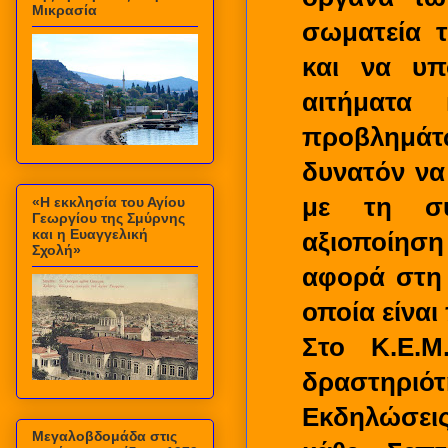
Μικρασία
σωματεία τ
και να υπ
αιτήματα 
προβλημάτ
δυνατόν να
με τη συ
«Η εκκλησία του Αγίου
Γεωργίου της Σμύρνης
και η Ευαγγελική
αξιοποίηση
Σχολή»
αφορά στη 
οποία είνα
Στο Κ.Ε.Μ
δραστηριότ
Εκδηλώσεις
Μεγαλοβδομάδα στις