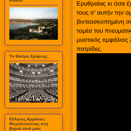
Κιόστε
Ερυθραίας κι όσα έ
τους σ’ αυτήν την ο
βιντεοσκοπημένη συ
τομέα του πνευματι
μυστικός ομφάλιος λ
πατρίδες.
Το θέατρο Σμύρνης
Ελληνες Αρμένιοι:
Μεγαλώνοντας στη
βαριά σκιά μιας