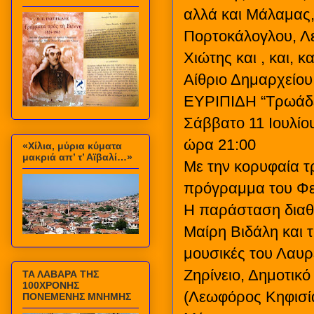
αλλά και Μάλαμας
Πορτοκάλογλου, Λε
Χιώτης και , και, και
Αίθριο Δημαρχείου
ΕΥΡΙΠΙΔΗ “Τρωάδ
Σάββατο 11 Ιουλίο
ώρα 21:00
«Χίλια, μύρια κύματα
μακριά απ’ τ’ Αϊβαλί…»
Με την κορυφαία τρ
πρόγραμμα του Φε
Η παράσταση διαθέ
Μαίρη Βιδάλη και 
μουσικές του Λαυρ
Ζηρίνειο, Δημοτικό
ΤΑ ΛΑΒΑΡΑ ΤΗΣ
100ΧΡΟΝΗΣ
(Λεωφόρος Κηφισία
ΠΟΝΕΜΕΝΗΣ ΜΝΗΜΗΣ