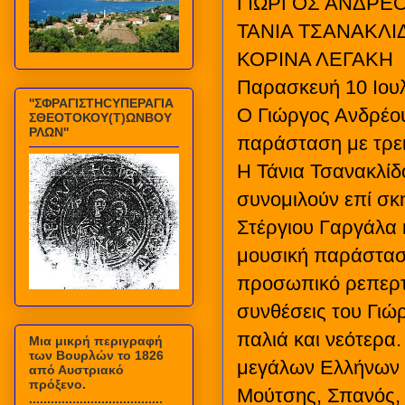
ΓΙΩΡΓΟΣ ΑΝΔΡΕΟΥ
ΤΑΝΙΑ ΤΣΑΝΑΚΛΙ
ΚΟΡΙΝΑ ΛΕΓΑΚΗ
Παρασκευή 10 Ιουλ
''ΣΦΡΑΓΙΣΤΗCΥΠΕΡΑΓΙΑ
Ο Γιώργος Ανδρέου
ΣΘΕΟΤΟΚΟΥ(Τ)ΩΝΒΟΥ
ΡΛΩΝ''
παράσταση με τρει
Η Τάνια Τσανακλίδ
συνομιλούν επί σκη
Στέργιου Γαργάλα 
μουσική παράσταση
προσωπικό ρεπερτ
συνθέσεις του Γιώρ
παλιά και νεότερα
Mια μικρή περιγραφή
των Βουρλών το 1826
μεγάλων Ελλήνων 
από Αυστριακό
πρόξενο.
Μούτσης, Σπανός, 
.....................................