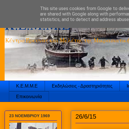
This site uses cookies from Google to delive
are shared with Google along with performan
K.E.M.M.E
statistics, and to detect and address abuse
Κέντρο Έρευνας και Μελέτης της Μικρασιατικ
Κ.Ε.Μ.Μ.Ε
Εκδηλώσεις - Δραστηριότητες
Ι
Επικοινωνία
26/6/15
23 ΝΟΕΜΒΡΙΟΥ 1969