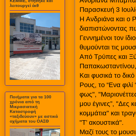
Ανδριάνα Μπάμπα
ΚΕΜΜΕ, στήθηκε και
λειτουργεί έκθ
Παρασκευή 3 Ιουλ
Η Ανδριάνα και ο 
διαπιστώνοντας πω
Γεννημένοι τον ίδι
θυμούνται τις μου
Από Τρύπες και Ξ
Παπακωσταντίνου,
Και φυσικά το δικό
Ρους, το “Ενα φιλί
φως", "Μαριονέττε
Ποιήματα για τα 100
χρόνια από τη
μου έγινες”, "Δες 
Μικρασιατική
Καταστροφή
κομμάτια" και τρα
«ταξιδεύουν» με αστικά
οχήματα του ΟΑΣΘ
"Τ’ ακουστικά".
Μαζί τους το μουσ