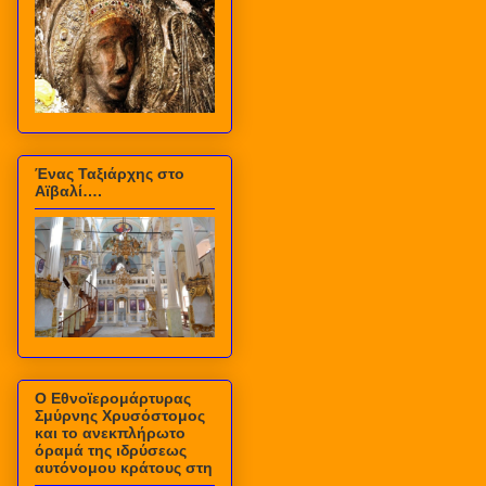
Ένας Ταξιάρχης στο
Αϊβαλί….
Ο Εθνοϊερομάρτυρας
Σμύρνης Χρυσόστομος
και το ανεκπλήρωτο
όραμά της ιδρύσεως
αυτόνομου κράτους στη