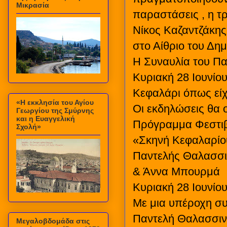
Μικρασία
παραστάσεις , η τ
Νίκος Καζαντζάκης
στο Αίθριο του Δη
Η Συναυλία του Πα
Κυριακή 28 Ιουνίο
Κεφαλάρι όπως είχ
«Η εκκλησία του Αγίου
Οι εκδηλώσεις θα 
Γεωργίου της Σμύρνης
και η Ευαγγελική
Πρόγραμμα Φεστιβ
Σχολή»
«Σκηνή Κεφαλαρίου
Παντελής Θαλασσι
& Άννα Μπουρμά
Κυριακή 28 Ιουνίου
Με μια υπέροχη συ
Παντελή Θαλασσινό
Μεγαλοβδομάδα στις