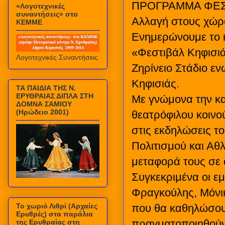
ΠΡΟΓΡΑΜΜΑ ΦΕΣΤ
«Λογοτεχνικές
συναντήσεις» στο
Αλλαγή στους χώρ
ΚΕΜΜΕ
Ενημερώνουμε το κ
«Φεστιβάλ Κηφισιά
Λογοτεχνικές Συναντήσεις
Ζηρίνειο Στάδιο εν
Κηφισιάς.
ΤΑ ΠΑΙΔΙΑ ΤΗΣ Ν.
ΕΡΥΘΡΑΙΑΣ ΔΙΠΛΑ ΣΤΗ
Με γνώμονα την κα
ΔΟΜΝΑ ΣΑΜΙΟΥ
(Ηρώδειο 2001)
θεατρόφιλου κοινο
στις εκδηλώσεις τ
Πολιτισμού και Αθ
μεταφορά τους σε
Συγκεκριμένα οι ε
Φραγκούλης, Μόνικ
Το χωριό Λιθρί (Αρχαίες
που θα καθηλώσουν 
Ερυθρές) στα παράλια
πραγματοποιηθούν 
της Ερυθραίας στη