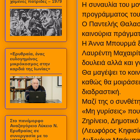
χαμένες πατρίδες – 1979
Η συναυλία του μο
προγράμματος του
Ο Παντελής Θαλασσ
καινούρια πράγματ
Η Άννα Μπουρμά ξε
Λαυρέντη Μαχαιρίτ
«Ερυθραία, ένας
ευλογημένος
δουλειά αλλά και 
μικρόκοσμος στην
καρδιά της Ιωνίας»
Θα μαγέψει το κοιν
καθώς θα μοιράσει
διαδραστική.
Μαζί της ο συνθέτ
«Μη γυρίσεις» που
Ζηρίνειο, Δημοτικό
Στο πανέμορφο
Αναξαγόρειο Λύκειο Ν.
(Λεωφόρος Κηφισία
Ερυθραίας σε
συνεργασία με το