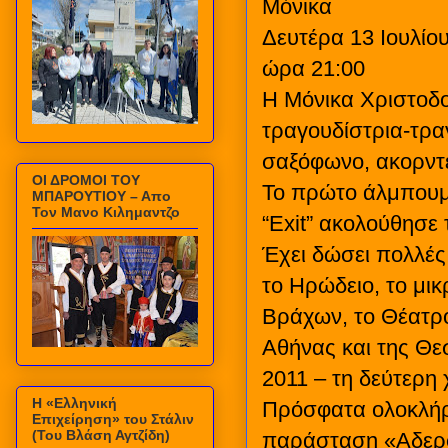
Μόνικα
Δευτέρα 13 Ιουλίο
ώρα 21:00
Η Μόνικα Χριστοδο
τραγουδίστρια-τραγ
σαξόφωνο, ακορντε
ΟΙ ΔΡΟΜΟΙ ΤΟΥ
Το πρώτο άλμπουμ 
ΜΠΑΡΟΥΤΙΟΥ – Απο
Τον Μανο Κιλημαντζο
“Exit” ακολούθησε 
Έχει δώσει πολλές
το Ηρώδειο, το μι
Βράχων, το Θέατρο
Αθήνας και της Θε
2011 – τη δεύτερη 
Η «Ελληνική
Πρόσφατα ολοκλήρω
Επιχείρηση» του Στάλιν
(Του Βλάση Αγτζίδη)
παράσταση «Αδερφ