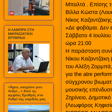
Μπαλτά . Επίσης τ
Βίλλα Κώστα (Λουκ
Νίκος Καζαντζάκης
«Δε φοβάμαι. Δεν ε
Η ΛΑΜΠΡΗ ΣΤΗ
ΜΙΚΡΑΣΙΑΤΙΚΗ
Σάββατο 4 Ιουλίου
ΕΡΥΘΡΑΙΑ
ώρα 21:00
Η παράσταση συνδ
Νίκου Καζαντζάκη 
του Αλέξη Ζορμπά, 
για the atre perfo
σύγχρονου βιωματι
«Άχου, καημένο μου
μουσικής επένδυσ
Λεθρί…» Από τις
αρχαίες Ερυθρές στο
Ζηρίνειο, Δημοτικό
Λυθρί της καρδιάς μας
(Λεωφόρος Κηφισία