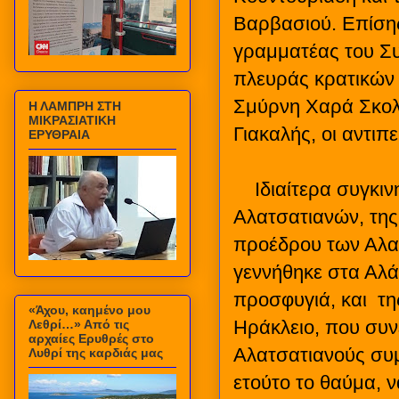
Βαρβασιού. Επίση
γραμματέας του Σ
πλευράς κρατικών 
Σμύρνη Χαρά Σκολα
Η ΛΑΜΠΡΗ ΣΤΗ
ΜΙΚΡΑΣΙΑΤΙΚΗ
Γιακαλής, οι αντι
ΕΡΥΘΡΑΙΑ
Ιδιαίτερα συγκι
Αλατσατιανών, της
προέδρου των Αλα
γεννήθηκε στα Αλά
προσφυγιά, και
τη
«Άχου, καημένο μου
Ηράκλειο, που συν
Λεθρί…» Από τις
αρχαίες Ερυθρές στο
Αλατσατιανούς συμ
Λυθρί της καρδιάς μας
ετούτο το θαύμα, ν