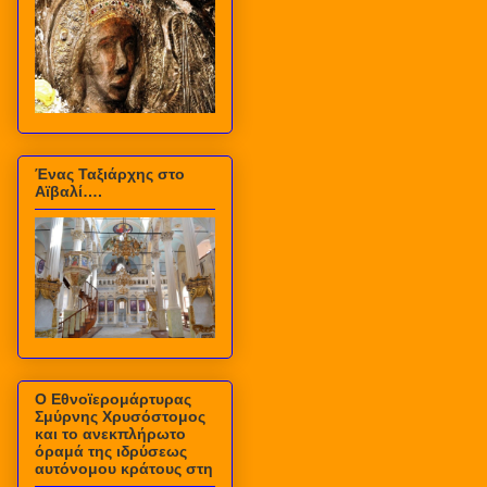
Ένας Ταξιάρχης στο
Αϊβαλί….
Ο Εθνοϊερομάρτυρας
Σμύρνης Χρυσόστομος
και το ανεκπλήρωτο
όραμά της ιδρύσεως
αυτόνομου κράτους στη