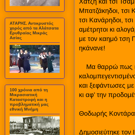
Χατζή και τσι Τσαμ
Μπατζάκηδοι, τσι Κ
τσι Κανάρηδοι, τσι 
ΑΤΑΡΗΣ. Αντικρυστός
χορός από τα Αλάτσατα
αμέτρητοι κι αλογ
Ερυθραίας Μικράς
με τον καημό τση Π
Ασίας
ηκάνανε!
Μα θαρρώ πως κα
καλομπεγεντισμένο
και ξεφάντωσες με
100 χρόνια από τη
κι αφ’ την προδομ
Μικρασιατική
Καταστροφή και η
προβληματική μας
εθνική Μνήμη
Θοδωρής Κοντάρα
Δημοσιεύτηκε τον 