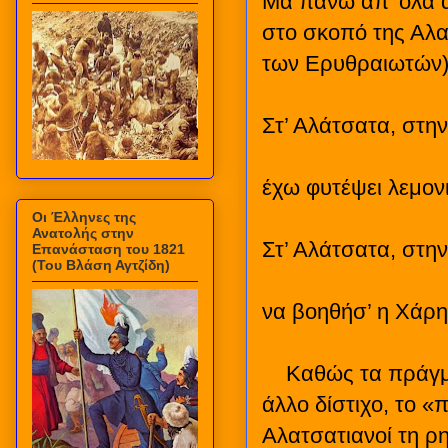
Μα πάνω απ’ όλα α
στο σκοπό της Αλα
των Ερυθραιωτών)
Στ’ Αλάτσατα, στην
έχω φυτέψει λεμονι
Οι Έλληνες της
Ανατολής στην
Στ’ Αλάτσατα, στην
Επανάσταση του 1821
(Του Βλάση Αγτζίδη)
να βοηθήσ’ η Χάρη 
Καθώς τα πράγμα
άλλο δίστιχο, το «
Αλατσατιανοί τη ρ