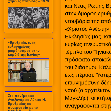
χαμένες πατρίδες – 1979
και Νέας Ρώμης Βα
στην όμορφη ερυθρα
ντουβάρια της από
«Χριστός Ανέστη»,
Εκκλησίας μας, κα
«Ερυθραία, ένας
κυρίως πνευματικό 
ευλογημένος
μικρόκοσμος στην
τέμπλο του Τηνιακ
καρδιά της Ιωνίας»
πρόσφατα αποκαλυφ
του διάσημου Καλ
έως πέρυσι. Ύστερ
επιμνημόσυνη δέησ
ναού (ο αρχιτέκτο
Στο πανέμορφο
Μαγκλής), οι κτήτο
Αναξαγόρειο Λύκειο Ν.
Ερυθραίας σε
αναγράφονται στη
συνεργασία με το