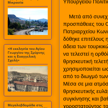
Υπουργείου Πολιτι
Μικρασία
Μετά από συνεχ
προσπάθειες του Ο
Πατριαρχείου Κων
δόθηκε επιτέλους 
άδεια των τουρκικ
«Η εκκλησία του Αγίου
Γεωργίου της Σμύρνης
να τελεστεί η ορθό
και η Ευαγγελική
Σχολή»
θρησκευτική τελετ
χρησιμοποιείται ως
από το διωγμό των
Μέσα σε μια ατμό
θρησκευτικής ευλά
συγκίνησης και βα
Μεγαλοβδομάδα στις
χοροστατούντος τ