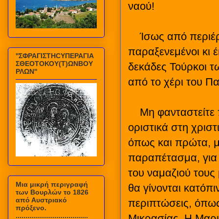
ναού!
Ίσως από περιέρ
παραξενεμένοι κι 
''ΣΦΡΑΓΙΣΤΗCΥΠΕΡΑΓΙΑ
ΣΘΕΟΤΟΚΟΥ(Τ)ΩΝΒΟΥ
δεκάδες Τούρκοι τ
ΡΛΩΝ''
από το χέρι του Π
Μη φανταστείτε 
οριστικά στη χριστ
όπως και πρώτα, μ
παραπέτασμα, για 
του ναμαζιού τους 
Mια μικρή περιγραφή
θα γίνονται κατόπι
των Βουρλών το 1826
από Αυστριακό
περιπτώσεις, όπως 
πρόξενο.
.....................................
Μικρασίας. Η Μαρ