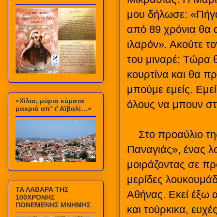
μου δήλωσε: «Πήγα
από 89 χρόνια θα 
ιλαρόν». Ακούτε τ
του μιναρέ; Τώρα 
κουρτίνα και θα π
μπούμε εμείς. Εμεί
«Χίλια, μύρια κύματα
όλους να μπουν στ
μακριά απ’ τ’ Αϊβαλί…»
Στο προαύλιο τη
Παναγιάς», ένας λο
μοιράζοντας σε πρ
μερίδες λουκουμά
ΤΑ ΛΑΒΑΡΑ ΤΗΣ
Αθήνας. Εκεί έξω 
100ΧΡΟΝΗΣ
ΠΟΝΕΜΕΝΗΣ ΜΝΗΜΗΣ
και τούρκικα, ευχέ