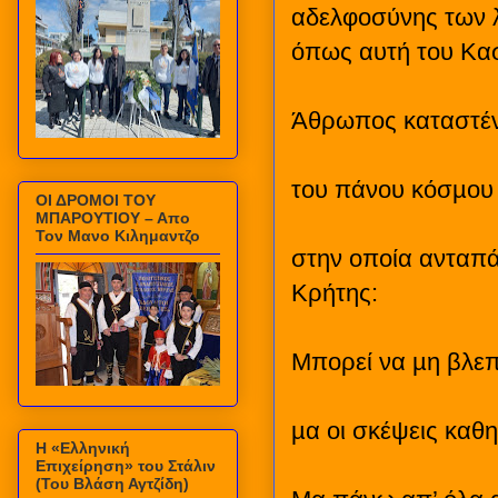
αδελφοσύνης των λ
όπως αυτή του Κασ
Άθρωπος καταστένε
του πάνου κόσµου 
ΟΙ ΔΡΟΜΟΙ ΤΟΥ
ΜΠΑΡΟΥΤΙΟΥ – Απο
Τον Μανο Κιλημαντζο
στην οποία ανταπά
Κρήτης:
Μπορεί να µη βλεπό
µα οι σκέψεις καθη
Η «Ελληνική
Επιχείρηση» του Στάλιν
(Του Βλάση Αγτζίδη)