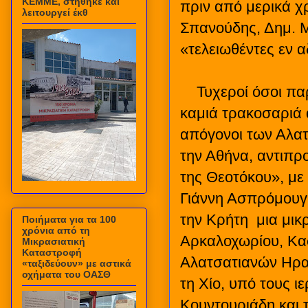
ΚΕΜΜΕ, στήθηκε και
πριν από μερικά χρ
λειτουργεί έκθ
Σπανούδης, Δημ. Μι
«τελειωθέντες εν 
Τυχεροί όσοι πα
καμιά τρακοσαριά 
απόγονοι των Αλα
την Αθήνα, αντιπρ
της Θεοτόκου», με
Γιάννη Ασπρόμουγ
την Κρήτη
μια μικ
Ποιήματα για τα 100
χρόνια από τη
Αρκαλοχωρίου, Κασ
Μικρασιατική
Καταστροφή
Αλατσατιανών Ηρα
«ταξιδεύουν» με αστικά
οχήματα του ΟΑΣΘ
τη Χίο, υπό τους ι
Κουντουριάδη και 