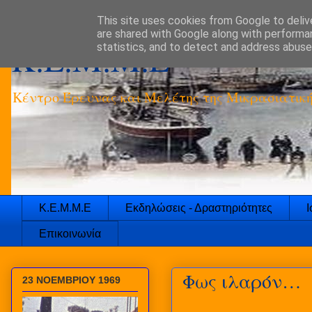
This site uses cookies from Google to delive
are shared with Google along with performan
K.E.M.M.E
statistics, and to detect and address abuse
Κέντρο Έρευνας και Μελέτης της Μικρασιατικ
Κ.Ε.Μ.Μ.Ε
Εκδηλώσεις - Δραστηριότητες
Ι
Επικοινωνία
Φως ιλαρόν…
23 ΝΟΕΜΒΡΙΟΥ 1969