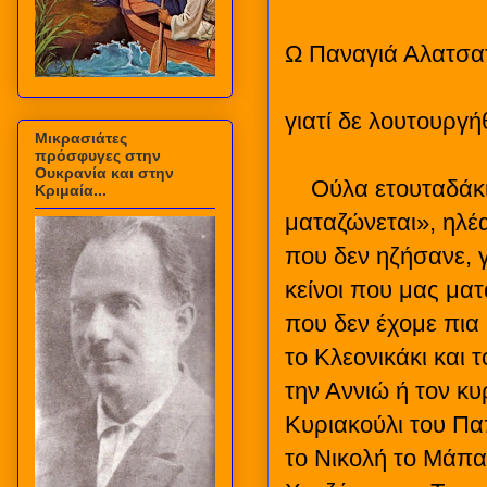
Ω Παναγιά Αλατσατ
γιατί δε λουτουργή
Μικρασιάτες
πρόσφυγες στην
Ουκρανία και στην
Ούλα ετουταδάκι
Κριμαία...
ματαζώνεται», ηλέα
που δεν ηζήσανε, 
κείνοι που μας ματ
που δεν έχομε πια 
το Κλεονικάκι και 
την Αννιώ ή τον κυ
Κυριακούλι του Πα
το Νικολή το Μάπα