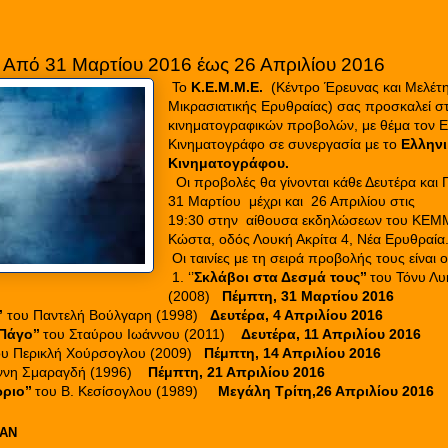
Από 31 Μαρτίου 2016 έως 26 Απριλίου 2016
Το
Κ.Ε.Μ.Μ.Ε.
(Κέντρο Έρευνας και Μελέτη
Μικρασιατικής Ερυθραίας) σας προσκαλεί στ
κινηματογραφικών προβολών, με θέμα τον Ε
Κινηματογράφο σε συνεργασία με το
Ελληνι
Κινηματογράφου.
Οι προβολές θα γίνονται κάθε Δευτέρα και
31 Μαρτίου μέχρι και 26 Απριλίου στις
19:30
στην αίθουσα εκδηλώσεων του ΚΕΜΜ
Κώστα, οδός Λουκή Ακρίτα 4, Νέα Ερυθραία
Οι ταινίες με τη σειρά προβολής τους είναι ο
1. ‘’
Σκλάβοι στα Δεσμά τους’’
του Τόνυ Λυ
(2008)
Πέμπτη, 31 Μαρτίου 2016
’
του Παντελή Βούλγαρη (1998)
Δευτέρα, 4 Απριλίου 2016
Πάγο’’
του Σταύρου Ιωάννου (2011)
Δευτέρα, 11 Απριλίου 2016
υ Περικλή Χούρσογλου (2009)
Πέμπτη, 14 Απριλίου 2016
άννη Σμαραγδή (1996)
Πέμπτη, 21 Απριλίου 2016
ριο’’
του Β. Κεσίσογλου (1989)
Μεγάλη Τρίτη,26 Απριλίου 2016
ΕΑΝ