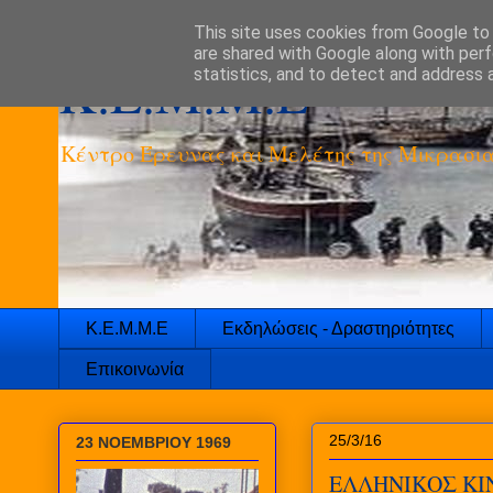
This site uses cookies from Google to d
are shared with Google along with perf
K.E.M.M.E
statistics, and to detect and address 
Κέντρο Έρευνας και Μελέτης της Μικρασια
Κ.Ε.Μ.Μ.Ε
Εκδηλώσεις - Δραστηριότητες
Επικοινωνία
25/3/16
23 ΝΟΕΜΒΡΙΟΥ 1969
ΕΛΛΗΝΙΚΟΣ Κ