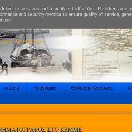
eliver its services and to analyze traffic. Your IP address and 
ormance and security metrics to ensure quality of service, gen
abuse.
τικής Ερυθραίας
Ιστορία
Λαογραφία
Θοδωρής Κοντάρας
Χο
ΙΝΗΜΑΤΟΓΡΑΦΟΣ ΣΤΟ ΚΕΜΜΕ