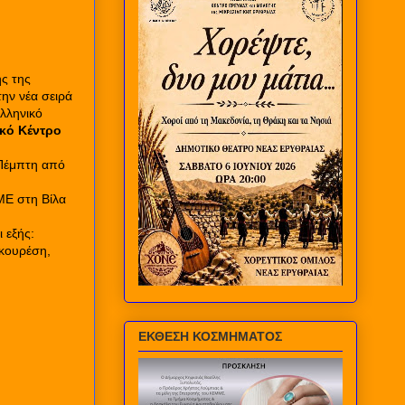
ς της
ην νέα σειρά
λληνικό
κό Κέντρο
 Πέμπτη από
Ε στη Βίλα
.
ι εξής:
κουρέση,
ΕΚΘΕΣΗ ΚΟΣΜΗΜΑΤΟΣ