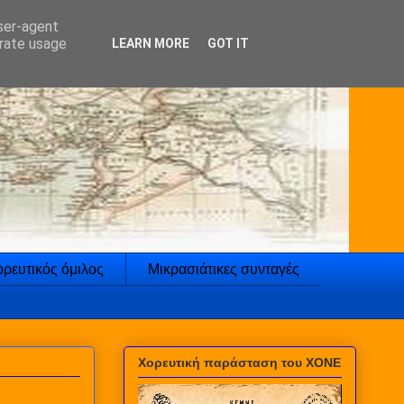
user-agent
erate usage
LEARN MORE
GOT IT
ρευτικός όμιλος
Μικρασιάτικες συνταγές
Χορευτική παράσταση του ΧΟΝΕ