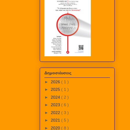
Δημοσιέυσεις
►
2026
( 1 )
►
2025
( 1 )
►
2024
( 2 )
►
2023
( 6 )
►
2022
( 3 )
►
2021
( 5 )
►
2020
( 8 )