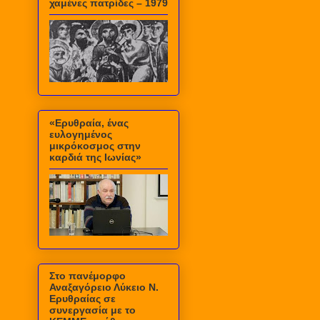
χαμένες πατρίδες – 1979
«Ερυθραία, ένας
ευλογημένος
μικρόκοσμος στην
καρδιά της Ιωνίας»
Στο πανέμορφο
Αναξαγόρειο Λύκειο Ν.
Ερυθραίας σε
συνεργασία με το