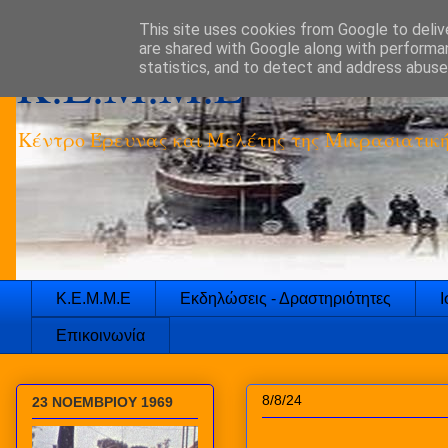
This site uses cookies from Google to delive
are shared with Google along with performan
K.E.M.M.E
statistics, and to detect and address abuse
Κέντρο Έρευνας και Μελέτης της Μικρασιατικ
Κ.Ε.Μ.Μ.Ε
Εκδηλώσεις - Δραστηριότητες
Ι
Επικοινωνία
8/8/24
23 ΝΟΕΜΒΡΙΟΥ 1969