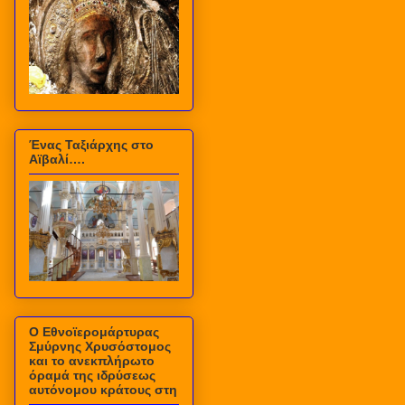
Ένας Ταξιάρχης στο
Αϊβαλί….
Ο Εθνοϊερομάρτυρας
Σμύρνης Χρυσόστομος
και το ανεκπλήρωτο
όραμά της ιδρύσεως
αυτόνομου κράτους στη