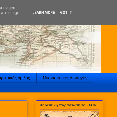
user-agent
erate usage
LEARN MORE
GOT IT
ρευτικός όμιλος
Μικρασιάτικες συνταγές
Χορευτική παράσταση του ΧΟΝΕ