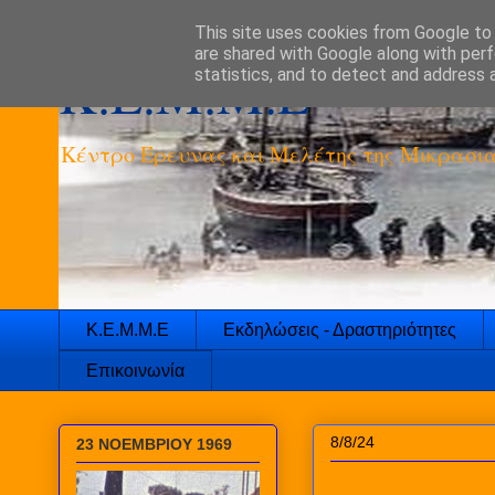
This site uses cookies from Google to d
are shared with Google along with perf
K.E.M.M.E
statistics, and to detect and address 
Κέντρο Έρευνας και Μελέτης της Μικρασια
Κ.Ε.Μ.Μ.Ε
Εκδηλώσεις - Δραστηριότητες
Επικοινωνία
8/8/24
23 ΝΟΕΜΒΡΙΟΥ 1969