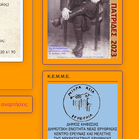
Κ.Ε.Μ.Μ.Ε.
 αναρτήσεις