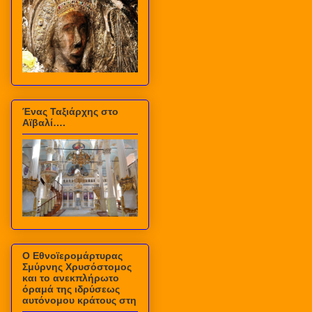
Ένας Ταξιάρχης στο
Αϊβαλί….
Ο Εθνοϊερομάρτυρας
Σμύρνης Χρυσόστομος
και το ανεκπλήρωτο
όραμά της ιδρύσεως
αυτόνομου κράτους στη