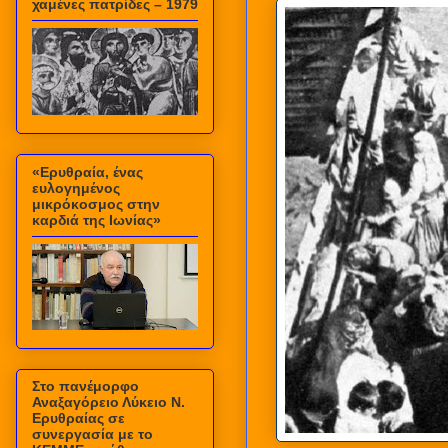
χαμένες πατρίδες – 1979
«Ερυθραία, ένας
ευλογημένος
μικρόκοσμος στην
καρδιά της Ιωνίας»
Στο πανέμορφο
Αναξαγόρειο Λύκειο Ν.
Ερυθραίας σε
συνεργασία με το