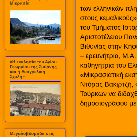
Μικρασία
των ελληνικών πλ
στους κεμαλικούς»
του Τμήματος Ιστο
Αριστοτέλειου Παν
Βιθυνίας στην Κηφ
– ερευνήτρια, Μ.Α.
«Η εκκλησία του Αγίου
καθηγήτρια του Ελ
Γεωργίου της Σμύρνης
και η Ευαγγελική
«Μικρασιατική εκσ
Σχολή»
Ντόρας Βακιρτζή, 
Τούρκων να διδαχθ
δημοσιογράφου με 
Μεγαλοβδομάδα στις