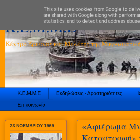
This site uses cookies from Google to delive
are shared with Google along with performan
K.E.M.M.E
statistics, and to detect and address abuse
Κέντρο Έρευνας και Μελέτης της Μικρασιατικ
Κ.Ε.Μ.Μ.Ε
Εκδηλώσεις - Δραστηριότητες
Ι
Επικοινωνία
«Αφιέρωμα Μνή
23 ΝΟΕΜΒΡΙΟΥ 1969
Καταστροφή» τ