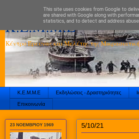
This site uses cookies from Google to delive
are shared with Google along with performan
K.E.M.M.E
statistics, and to detect and address abuse
Κέντρο Έρευνας και Μελέτης της Μικρασιατικ
Κ.Ε.Μ.Μ.Ε
Εκδηλώσεις - Δραστηριότητες
Ι
Επικοινωνία
5/10/21
23 ΝΟΕΜΒΡΙΟΥ 1969