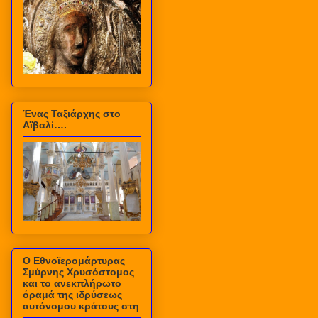
Ένας Ταξιάρχης στο
Αϊβαλί….
Ο Εθνοϊερομάρτυρας
Σμύρνης Χρυσόστομος
και το ανεκπλήρωτο
όραμά της ιδρύσεως
αυτόνομου κράτους στη