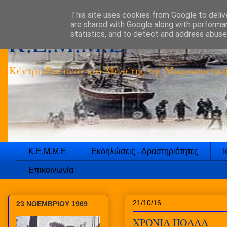
This site uses cookies from Google to delive
are shared with Google along with performan
K.E.M.M.E
statistics, and to detect and address abuse
Κέντρο Έρευνας και Μελέτης της Μικρασιατικ
Κ.Ε.Μ.Μ.Ε
Εκδηλώσεις - Δραστηριότητες
Ι
Επικοινωνία
21/10/16
23 ΝΟΕΜΒΡΙΟΥ 1969
ΧΡΟΝΙΑ ΠΟΛΛΑ