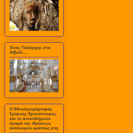
Ένας Ταξιάρχης στο
Αϊβαλί….
Ο Εθνοϊερομάρτυρας
Σμύρνης Χρυσόστομος
και το ανεκπλήρωτο
όραμά της ιδρύσεως
αυτόνομου κράτους στη