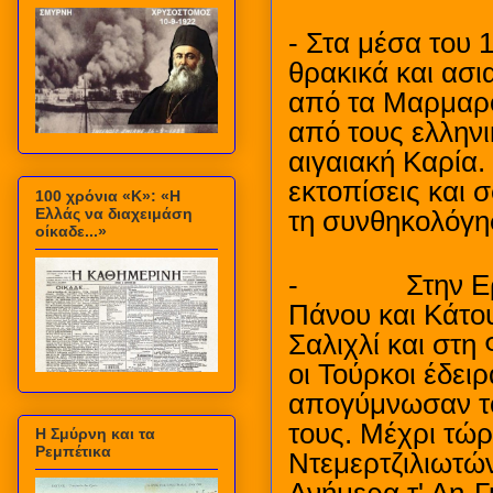
- Στα μέσα του 
θρακικά και ασ
από τα Μαρμαρ
από τους ελληνι
αιγαιακή Καρία.
εκτοπίσεις και
100 χρόνια «Κ»: «Η
Ελλάς να διαχειμάση
τη συνθηκολόγη
οίκαδε...»
-
Στην Ε
Πάνου και Κάτου
Σαλιχλί και στη
οι Τούρκοι έδειρ
απογύμνωσαν το
τους. Μέχρι τώρ
Η Σμύρνη και τα
Ρεμπέτικα
Ντεμερτζιλιωτώ