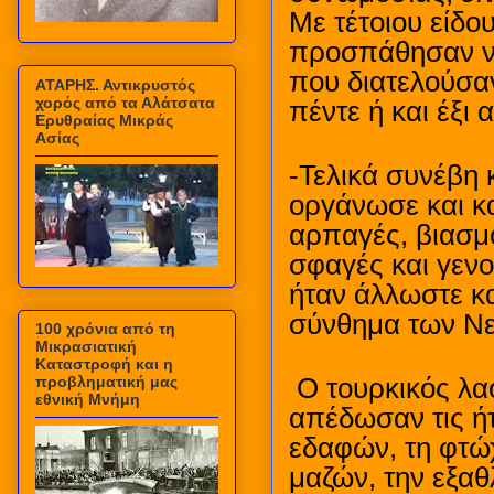
Με τέτοιου είδο
προσπάθησαν ν
που διατελούσαν
ΑΤΑΡΗΣ. Αντικρυστός
χορός από τα Αλάτσατα
πέντε ή και έξι 
Ερυθραίας Μικράς
Ασίας
-Τελικά συνέβη 
οργάνωσε και κα
αρπαγές, βιασμο
σφαγές και γεν
ήταν άλλωστε κα
σύνθημα των Νε
100 χρόνια από τη
Μικρασιατική
Καταστροφή και η
προβληματική μας
Ο τουρκικός λα
εθνική Μνήμη
απέδωσαν τις ήτ
εδαφών, τη φτώχ
μαζών, την εξα