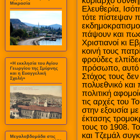
κυρίαρχο σύνθη
Μικρασία
Ελευθερία, Ισότη
τότε πίστεψαν 
εκδημοκρατισμο
πάψουν και πως
Χριστιανοί κι Εβ
κοινή τους πατ
φρούδες ελπίδες
«Η εκκλησία του Αγίου
πρόσωπο, αυτό 
Γεωργίου της Σμύρνης
και η Ευαγγελική
Στόχος τους δεν
Σχολή»
πολυεθνικό και 
πολιτική αφομο
τις αρχές του Τ
στην εξουσία με
έκτασης τρομοκ
τους το 1908. Τ
και Τζεμάλ συγκ
Μεγαλοβδομάδα στις