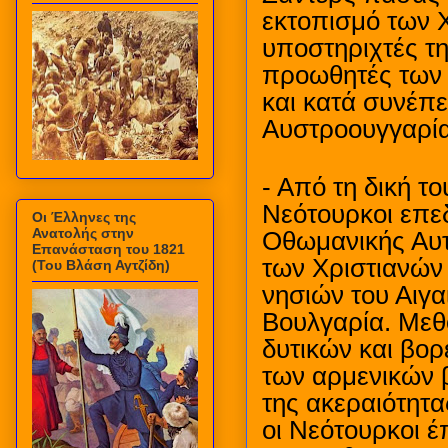
εκτοπισμό των Χ
υποστηριχτές τη
προωθητές των 
και κατά συνέπε
Αυστροουγγαρία
- Από τη δική τ
Νεότουρκοι επε
Οι Έλληνες της
Ανατολής στην
Οθωμανικής Αυτ
Επανάσταση του 1821
των Χριστιανών
(Του Βλάση Αγτζίδη)
νησιών του Αιγα
Βουλγαρία. Μεθ
δυτικών και βορ
των αρμενικών β
της ακεραιότητα
οι Νεότουρκοι 