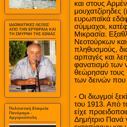
και στους Αρμέν
μουχατζίρηδες (
ευρωπαϊκά εδάφη
ΙΔΙΩΜΑΤΙΚΕΣ ΛΕΞΕΙΣ
σύμμαχοι, κατέ
ΑΠΟ ΤΗΝ ΕΡΥΘΡΑΙΑ ΚΑΙ
Μικρασία. Εξαθλ
ΤΗ ΣΜΥΡΝΗ ΤΗΣ ΙΩΝΙΑΣ
Νεοτούρκων και
πληθυσμούς, δια
αρπαγές και λε
φανατισμό των 
θεώρησαν τους Ρ
των δεινών που
- Οι διωγμοί ξε
του 1913. Από τ
Πολιτιστική Εταιρεία
είχε προειδοποι
Πανόραμα -
Αργυρούπολη
Δημήτριο Πανά 