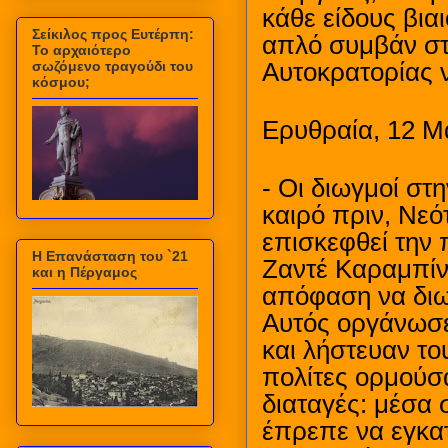
κάθε είδους βια
Σείκιλος προς Ευτέρπη:
απλό συμβάν σ
Το αρχαιότερο
σωζόμενο τραγούδι του
Αυτοκρατορίας ν
κόσμου;
Ερυθραία, 12 Μ
- Οι διωγμοί στ
καιρό πριν, Νεό
επισκεφθεί την 
Η Επανάσταση του `21
Ζαντέ Καραμπίνα
και η Πέργαμος
απόφαση να διω
Αυτός οργάνωσε
και λήστευαν το
πολίτες ορμούσα
διαταγές: μέσα 
έπρεπε να εγκατ