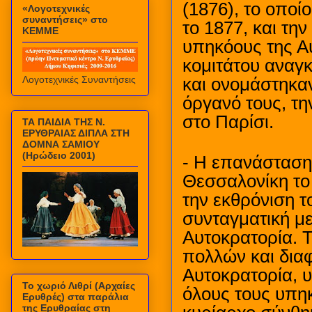
(1876), το οποί
«Λογοτεχνικές
συναντήσεις» στο
το 1877, και τη
ΚΕΜΜΕ
υπηκόους της Α
κομιτάτου αναγ
Λογοτεχνικές Συναντήσεις
και ονομάστηκα
όργανό τους, τη
στο Παρίσι.
ΤΑ ΠΑΙΔΙΑ ΤΗΣ Ν.
ΕΡΥΘΡΑΙΑΣ ΔΙΠΛΑ ΣΤΗ
ΔΟΜΝΑ ΣΑΜΙΟΥ
(Ηρώδειο 2001)
- Η επανάσταση
Θεσσαλονίκη το 
την εκθρόνιση τ
συνταγματική μ
Αυτοκρατορία. Τ
πολλών και δια
Αυτοκρατορία, υ
Το χωριό Λιθρί (Αρχαίες
όλους τους υπη
Ερυθρές) στα παράλια
της Ερυθραίας στη