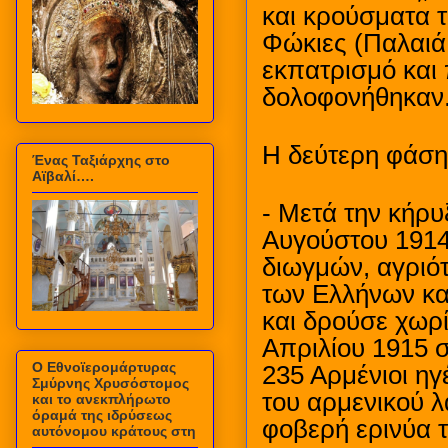
και κρούσματα 
Φώκιες (Παλαιά
εκπατρισμό και
δολοφονήθηκαν
Η δεύτερη φάση 
Ένας Ταξιάρχης στο
Αϊβαλί….
- Μετά την κήρυ
Αυγούστου 1914
διωγμών, αγριότ
των Ελλήνων κα
και δρούσε χωρ
Απριλίου 1915 
Ο Εθνοϊερομάρτυρας
235 Αρμένιοι ηγ
Σμύρνης Χρυσόστομος
του αρμενικού 
και το ανεκπλήρωτο
όραμά της ιδρύσεως
φοβερή ερινύα 
αυτόνομου κράτους στη