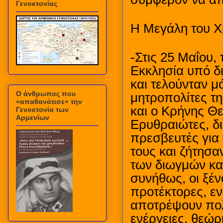
Γενοκτονίας
Η Μεγάλη του Χ
-Στις 25 Μαΐου,
Εκκλησία υπό δι
και τελούνταν μ
Ο άνθρωπος που
μητροπολίτες τη
«απαθανάτισε» την
και ο Κρήνης Θε
Γενοκτονία των
Αρμενίων
Ερυθραιώτες, δ
πρεσβευτές για 
τους και ζήτησ
των διωγμών κα
συνήθως, οι ξέν
προτέκτορες, ε
αποτρέψουν πολ
ενέργειες, θεώρ