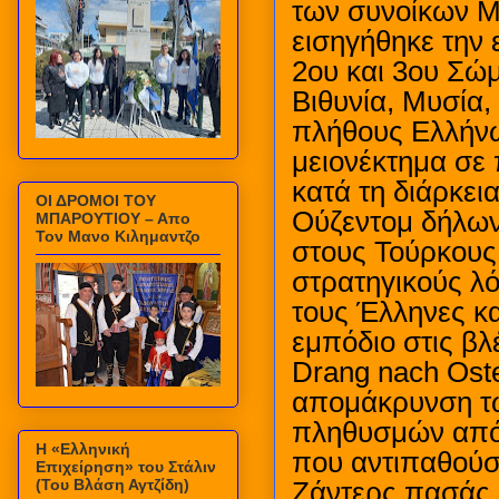
των συνοίκων Μ
εισηγήθηκε την 
2ου και 3ου Σώ
Βιθυνία, Μυσία,
πλήθους Ελλήνω
μειονέκτημα σε
κατά τη διάρκει
ΟΙ ΔΡΟΜΟΙ ΤΟΥ
Ούζεντομ δήλωνε
ΜΠΑΡΟΥΤΙΟΥ – Απο
Τον Μανο Κιλημαντζο
στους Τούρκους
στρατηγικούς λ
τους Έλληνες κ
εμπόδιο στις βλ
Drang nach Oste
απομάκρυνση τω
πληθυσμών από τ
Η «Ελληνική
που αντιπαθούσ
Επιχείρηση» του Στάλιν
(Του Βλάση Αγτζίδη)
Ζάντερς πασάς 