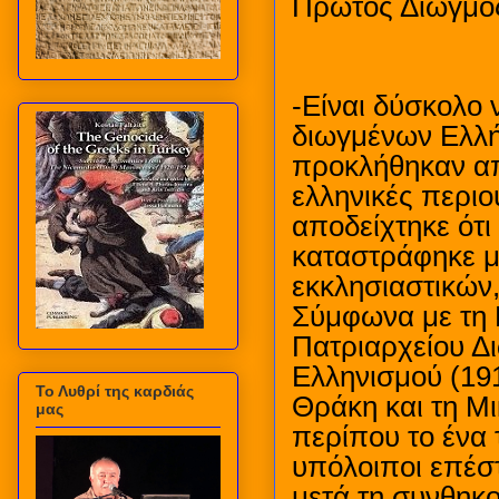
Πρώτος Διωγμό
-Είναι δύσκολο 
διωγμένων Ελλή
προκλήθηκαν απ
ελληνικές περιο
αποδείχτηκε ότι
καταστράφηκε μ
εκκλησιαστικών,
Σύμφωνα με τη 
Πατριαρχείου Δ
Ελληνισμού (191
Το Λυθρί της καρδιάς
Θράκη και τη Μι
μας
περίπου το ένα 
υπόλοιποι επέσ
μετά τη συνθηκ