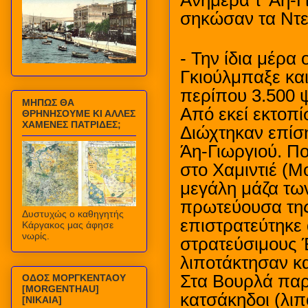
Ανήμερα τ' Αη-Γ
σηκώσαν τα Ντεμ
- Την ίδια μέρα 
Γκιούλμπαξε κα
περίπου 3.500 
ΜΗΠΩΣ ΘΑ
Από εκεί εκτοπί
ΘΡΗΝΗΣΟΥΜΕ ΚΙ ΑΛΛΕΣ
ΧΑΜΕΝΕΣ ΠΑΤΡΙΔΕΣ;
Διώχτηκαν επίσης
Άη-Γιωργιού. Π
στο Χαμιντιέ (Μ
μεγάλη μάζα τω
πρωτεύουσα της
Δυστυχώς ο καθηγητής
επιστρατεύτηκε
Κάργακος μας άφησε
νωρίς.
στρατεύσιμους 
λιποτάκτησαν κ
Στα Βουρλά παρέ
ΟΔΟΣ ΜΟΡΓΚΕΝΤΑΟΥ
[MORGENTHAU]
κατσάκηδοι (λιπ
[ΝΙΚΑΙΑ]