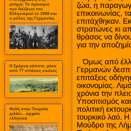
ζώα, η παραγωγ
μνήμη: Το προοίμιο
των διώξεων του
επικοινωνίας, τ
Ελληνισμού το 1908 και
ο ρόλος της Γερμανίας
επιτάχθηκαν. Εκ
στρατώνες κι απ
θράσος να δίνου
για την αποζημί
Όμως από έλλ
Η Σμύρνη κάποτε, μέσα
Γερμανών δεσποτ
από 77 σπάνιες εικόνες
επιτάξεις οδήγ
οικονομίας. Λιμ
χρόνια την πλε
Υποσιτισμός κα
πολιτική εκτουρ
Φυλή στην Τουρκία
μιλάει... αρχαία
τουρκικό λαό. Η
ελληνικά
Μούδρο της Λήμν