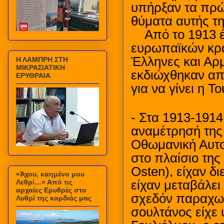
υπήρξαν τα πρώτ
θύματα αυτής τη
Από το 1913 έ
ευρωπαϊκών κρα
Έλληνες και Αρμ
Η ΛΑΜΠΡΗ ΣΤΗ
ΜΙΚΡΑΣΙΑΤΙΚΗ
εκδιώχθηκαν από
ΕΡΥΘΡΑΙΑ
για να γίνει η Τ
- Στα 1913-1914
αναμέτρησή της 
Οθωμανική Αυτοκ
στο πλαίσιο της
Osten), είχαν δ
«Άχου, καημένο μου
Λεθρί…» Από τις
είχαν μεταβάλει
αρχαίες Ερυθρές στο
σχεδόν παραχωρ
Λυθρί της καρδιάς μας
σουλτάνος είχε 