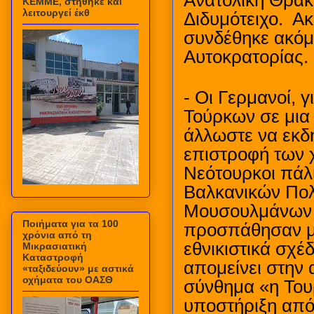
Ανατολική Θράκ
ΚΕΜΜΕ, στήθηκε και
λειτουργεί έκθ
Διδυμότειχο.
Ακ
συνδέθηκε ακόμη
Αυτοκρατορίας.
- Οι Γερμανοί, 
Τούρκων σε μια
άλλωστε να εκδ
επιστροφή των 
Νεότουρκοι πάλ
Βαλκανικών Πολ
Μουσουλμάνων 
Ποιήματα για τα 100
προσπάθησαν μ
χρόνια από τη
εθνικιστικά σχέ
Μικρασιατική
Καταστροφή
απομείνει στην 
«ταξιδεύουν» με αστικά
οχήματα του ΟΑΣΘ
σύνθημα «η Του
υποστήριξη από 