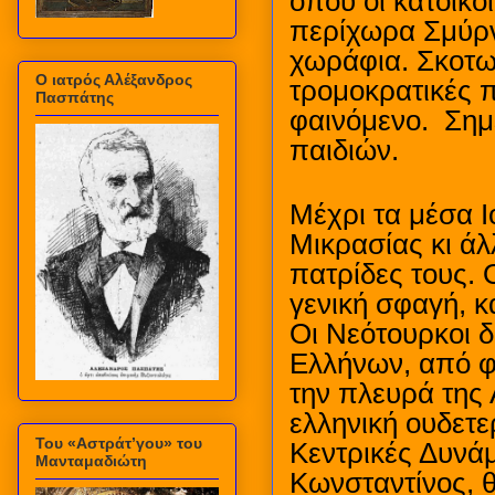
όπου οι κάτοικο
περίχωρα Σμύρνη
χωράφια. Σκοτωμ
Ο ιατρός Αλέξανδρος
τρομοκρατικές 
Πασπάτης
φαινόμενο.
Σημ
παιδιών.
Μέχρι τα μέσα Ι
Μικρασίας κι άλ
πατρίδες τους. 
γενική σφαγή, 
Οι Νεότουρκοι 
Ελλήνων, από φ
την πλευρά της 
ελληνική ουδετε
Του «Αστράτ’γου» του
Κεντρικές Δυνάμ
Μανταμαδιώτη
Κωνσταντίνος, θ