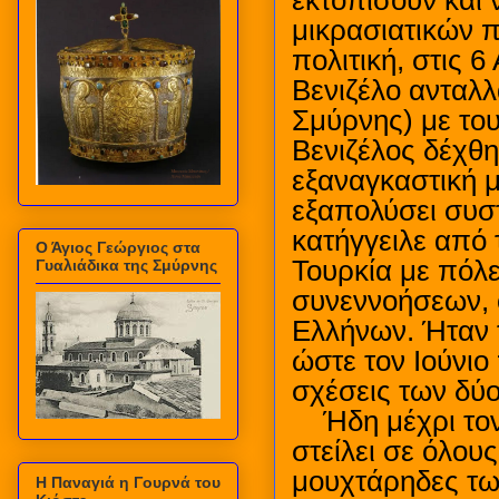
εκτοπίσουν και 
μικρασιατικών 
πολιτική, στις 
Βενιζέλο ανταλλ
Σμύρνης) με το
Βενιζέλος δέχθη
εξαναγκαστική μ
εξαπολύσει συστ
κατήγγειλε από 
Ο Άγιος Γεώργιος στα
Τουρκία με πόλε
Γυαλιάδικα της Σμύρνης
συνεννοήσεων, ο
Ελλήνων. Ήταν 
ώστε τον Ιούνιο
σχέσεις των δύ
Ήδη μέχρι τον
στείλει σε όλους
μουχτάρηδες τω
Η Παναγιά η Γουρνά του