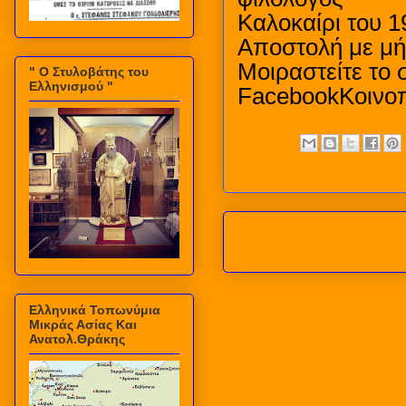
Καλοκαίρι του 1
Αποστολή με μή
Μοιραστείτε το 
" Ο Στυλοβάτης του
Ελληνισμού "
FacebookΚοινοπ
Ελληνικά Τοπωνύμια
Μικράς Ασίας Και
Ανατολ.Θράκης