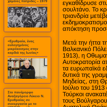
χαμένες πατρίδες – 1979
εγκαθίδρυσε στυ
σουλτάνο. Το κρ
τριανδρία μετέβ
εκδημοκρατισμού
απόκτηση προσω
«Ερυθραία, ένας
Μετά την ήττα τ
ευλογημένος
Βαλκανικό Πόλε
μικρόκοσμος στην
καρδιά της Ιωνίας»
1913), η Οθωμα
Αυτοκρατορία 
τα ευρωπαϊκά ε
δυτικά της γραμ
Μηδείας, στη Θ
Ιούλιο του 1913
Στο πανέμορφο
Τούρκοι ανακατ
Αναξαγόρειο Λύκειο Ν.
τους Βούλγαρου
Ερυθραίας σε
συνεργασία με το