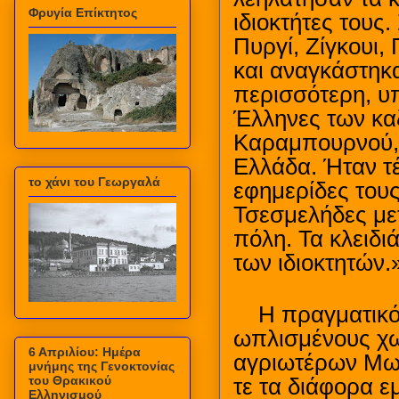
Φρυγία Επίκτητος
ιδιοκτήτες τους
Πυργί, Ζίγκουι,
και αναγκάστηκα
περισσότερη, υπ
Έλληνες των κα
Καραμπουρνού, 
Ελλάδα. Ήταν τ
το χάνι του Γεωργαλά
εφημερίδες του
Τσεσμελήδες με
πόλη. Τα κλειδι
των ιδιοκτητών.
Η πραγματικότ
ωπλισμένους χω
6 Απριλίου: Ημέρα
αγριωτέρων Μωα
μνήμης της Γενοκτονίας
του Θρακικού
τε τα διάφορα ε
Ελληνισμού