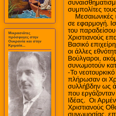
συναισθηματισμ
συμπολίτες τους
Μεσαιωνικές 
σε εφαρμογή. Ισ
του παραδείσου
Μικρασιάτες
Χριστιανούς επ
πρόσφυγες στην
Ουκρανία και στην
Βασικό επιχείρ
Κριμαία...
οι άλλες εθνότη
Βούλγαροι, ακόμ
συνωμοτούν κατά
-Το νεοτουρκικό
πλήρωσαν οι Χρ
συλλήβδην ως ά
που εργάζονταν
Ιδέας.
Οι Αρμέν
Χριστιανούς Οθ
συνωμοσίας, επ