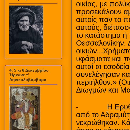
οικίας, με πολύκ
προσεκάλουν αμ
αυτοίς παν το π
αυτούς, διέτασσ
το κατάστημα ή 
Θεσσαλονίκην. 
οικιών...Χρήματ
υφάσματα και π
αυταί αι εσοδεί
4, 5 κι 6 Δεκεμβρίου
συνελέγησαν κα
Ήρκανε τ’
Αηνικολοβάρβαρα
περιήλθον.» (Ο
Διωγμών και Μα
-
Η Ερυθ
από το Αδραμύττ
νεκρώθηκαν. Κά