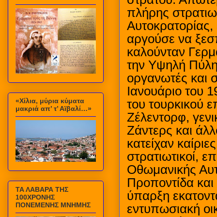
πλήρης στρατιω
Αυτοκρατορίας,
αργούσε να ξεσ
καλούνταν Γερμ
την Υψηλή Πύλη
οργανωτές και 
Ιανουάριο του 1
«Χίλια, μύρια κύματα
του τουρκικού ε
μακριά απ’ τ’ Αϊβαλί…»
Ζέλεντορφ, γενι
Ζάντερς και άλλ
κατείχαν καίριες
στρατιωτικοί, ε
Οθωμανικής Αυτ
Προποντίδα και 
ΤΑ ΛΑΒΑΡΑ ΤΗΣ
ύπαρξη εκατοντ
100ΧΡΟΝΗΣ
ΠΟΝΕΜΕΝΗΣ ΜΝΗΜΗΣ
εντυπωσιακή οικ