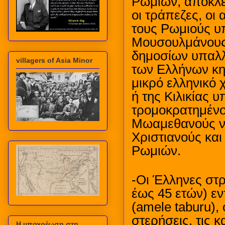
Ρωμιών, αποκλε
οι τράπεζες, ο
τους Ρωμιούς υ
Μουσουλμάνους
δημοσίων υπαλλ
villagers of Asia Minor
των Ελλήνων κη
μικρό ελληνικό 
ή της Κιλικίας 
τρομοκρατημένο
Μωαμεθανούς να
Χριστιανούς και
Ρωμιών.
-Οι Έλληνες στρ
έως 45 ετών) ε
(amele taburu),
στερήσεις, τις κ
Η υποχρέωση στη