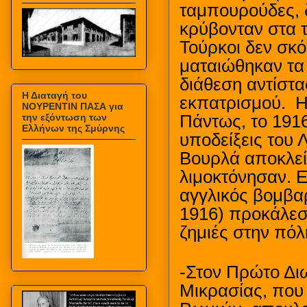
ταμπουρούδες, 
κρύβονταν στα 
Τούρκοι δεν σκ
ματαιώθηκαν τα
διάθεση αντίστ
Η Διαταγή του
εκπατρισμού.
Η
ΝΟΥΡΕΝΤΙΝ ΠΑΣΑ για
την εξόντωση των
Πάντως, το 1916
Ελλήνων της Σμύρνης
υποδείξεις του 
Βουρλά αποκλεί
λιμοκτόνησαν. Ε
αγγλικός βομβα
1916) προκάλεσ
ζημιές στην πόλ
-Στον Πρώτο Διω
Μικρασίας, που 