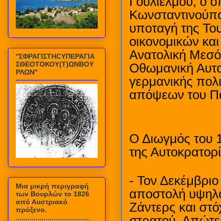
Γουλιέλμου, ο 
Κωνσταντινούπο
υποταγή της Του
οικονομικών κα
Ανατολική Μεσόγ
''ΣΦΡΑΓΙΣΤΗCΥΠΕΡΑΓΙΑ
ΣΘΕΟΤΟΚΟΥ(Τ)ΩΝΒΟΥ
Οθωμανική Αυτοκ
ΡΛΩΝ''
γερμανικής πολι
απόψεων του Π
Ο Διωγμός του 1
της Αυτοκρατορ
- Τον Δεκέμβριο
Mια μικρή περιγραφή
αποστολή υψηλο
των Βουρλών το 1826
από Αυστριακό
Ζάντερς και στό
πρόξενο.
.....................................
στρατού. Απώτε