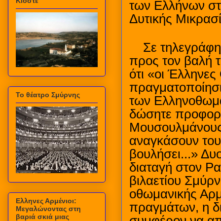
Κιόστε
των Ελλήνων στι
Δυτικής Μικρασί
Σε τηλεγράφ
προς τον βαλή 
ότι «οι Έλληνες
πραγματοποίησι
Το θέατρο Σμύρνης
των Ελληνοθωμαν
δώσητε προφορι
Μουσουλμάνους 
αναγκάσουν του
βουλήσει...» Δυ
διαταγή στον Ρα
βιλαετίου Σμύρ
οθωμανικής Αρμ
Ελληνες Αρμένιοι:
πραγμάτων, η δ
Μεγαλώνοντας στη
βαριά σκιά μιας
συμφέρον να απε