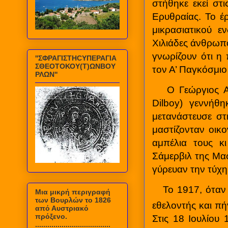
στήθηκε εκεί στ
Ερυθραίας. Το έ
μικρασιατικού 
Χιλιάδες άνθρωπο
γνωρίζουν ότι η
''ΣΦΡΑΓΙΣΤΗCΥΠΕΡΑΓΙΑ
ΣΘΕΟΤΟΚΟΥ(Τ)ΩΝΒΟΥ
τον Α’ Παγκόσμιο
ΡΛΩΝ''
Ο Γεώργιος Α
Dilboy
) γεννήθη
μετανάστευσε στ
μαστίζονταν οικ
αμπέλια τους κ
Σάμερβιλ της Μα
γύρευαν την τύχη
Το 1917, όταν
Mια μικρή περιγραφή
των Βουρλών το 1826
εθελοντής και πή
από Αυστριακό
πρόξενο.
Στις 18 Ιουλίου
.....................................