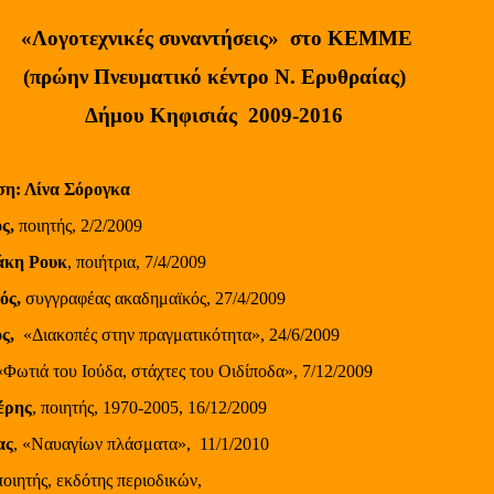
«Λογοτεχνικές συναντήσεις»
στο ΚΕΜΜΕ
(πρώην Πνευματικό κέντρο Ν. Ερυθραίας)
Δήμου Κηφισιάς
2009-2016
η: Λίνα Σόρογκα
ός,
ποιητής, 2/2/2009
άκη Ρουκ
, ποιήτρια, 7/4/2009
ός,
συγγραφέας ακαδημαϊκός, 27/4/2009
ς,
«Διακοπές στην πραγματικότητα», 24/6/2009
«Φωτιά του Ιούδα, στάχτες του Οιδίποδα», 7/12/2009
έρης
, ποιητής, 1970-2005, 16/12/2009
ας
, «Ναυαγίων πλάσματα»,
11/1/2010
 ποιητής, εκδότης περιοδικών,