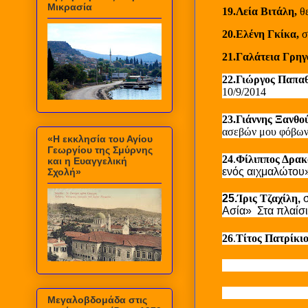
Μικρασία
19.Λεία Βιτάλη,
θ
20.Ελένη Γκίκα,
σ
21.Γαλάτεια Γρηγ
22.Γιώργος Παπα
10/9/2014
23.Γιάννης Ξανθο
ασεβών μου φόβω
«Η εκκλησία του Αγίου
Γεωργίου της Σμύρνης
24
.
Φίλιππος Δρακ
και η Ευαγγελική
ενός αιχμαλώτου
Σχολή»
25.
Ίρις Τζαχίλη
,
σ
Ασία»
Στα πλαίσι
26
.
Τίτος Πατρίκι
Μεγαλοβδομάδα στις