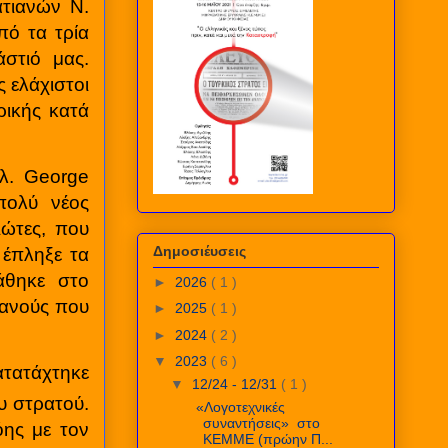
ατιανών Ν.
πό τα τρία
στιό μας.
 ελάχιστοι
ρικής κατά
γλ.
George
πολύ νέος
ιώτες, που
Δημοσιέυσεις
 έπληξε τα
άθηκε στο
►
2026
( 1 )
ιανούς που
►
2025
( 1 )
►
2024
( 2 )
▼
2023
( 6 )
ατατάχτηκε
▼
12/24 - 12/31
( 1 )
υ στρατού.
«Λογοτεχνικές
συναντήσεις» στο
όης με τον
ΚΕΜΜΕ (πρώην Π...