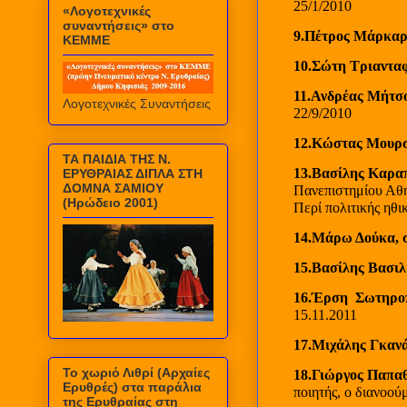
25/1/2010
«Λογοτεχνικές
συναντήσεις» στο
9.Πέτρος Μάρκα
ΚΕΜΜΕ
10.Σώτη Τριαντα
11.Ανδρέας Μήτσ
Λογοτεχνικές Συναντήσεις
22/9/2010
12.Κώστας Μουρ
ΤΑ ΠΑΙΔΙΑ ΤΗΣ Ν.
13.Βασίλης Καρα
ΕΡΥΘΡΑΙΑΣ ΔΙΠΛΑ ΣΤΗ
ΔΟΜΝΑ ΣΑΜΙΟΥ
Πανεπιστημίου Αθη
(Ηρώδειο 2001)
Περί πολιτικής ηθ
14.Μάρω Δούκα, 
15.Βασίλης Βασιλ
16.Έρση
Σωτηρο
15.11.2011
17.Μιχάλης Γκανά
Το χωριό Λιθρί (Αρχαίες
18.Γιώργος Παπα
Ερυθρές) στα παράλια
ποιητής, ο διανοού
της Ερυθραίας στη