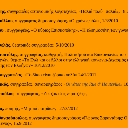
ρης
, συγγραφέας αστυνομικής λογοτεχνίας, «Παλιά πολύ
παλιά
»,
8.
φύλλου
, συγγραφέας δημοσιογράφος
,
«Ο χρόνος πάλι», 1/3/2010
ου
, συγγραφέας, «Ο κύριος Επισκοπάκης», «Η ελεημοσύνη των γυνα
σελάς
, θεατρικός συγγραφέας, 5/10/2010
ποστόλης,
συγγραφέας, καθηγητής Πολιτισμού και Επικοινωνίας του
νών, θέμα: «Το Εγώ και οι Άλλοι στην ελληνική κοινωνία-Διχασμός 
ικής των Ελλήνων» 10/12/2010
συγγραφέας
«Το δίκιο είναι ζόρικο πολύ» 24/1/2011
ικός
, συγγραφέας, σεναριογράφος «
O
ι γάτες της Rue d’ Hauteville
»
10
πούλου
,
συγγραφέας, «Ζικ ζακ στις νερατζιές»,
ς,
ποιητής, «Μητριά πατρίδα»,
27/3/2012
θανασόπουλος,
συγγραφέας δημοσιογράφος
«
Γιώργος Σαραντάρης: Ο
μενος», 15.9.2012