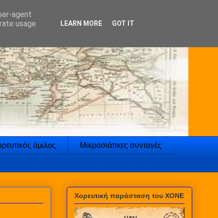
user-agent
erate usage
LEARN MORE
GOT IT
ρευτικός όμιλος
Μικρασιάτικες συνταγές
Χορευτική παράσταση του ΧΟΝΕ