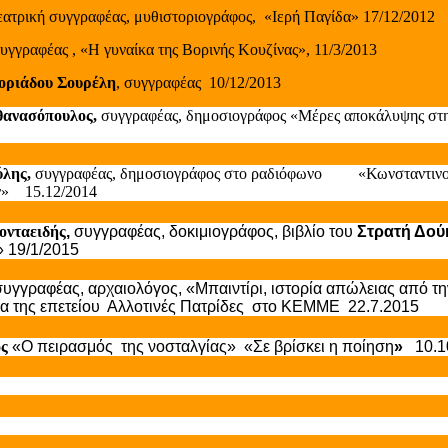
εατρική συγγραφέας, μυθιστοριογράφος,
«Ιερή Παγίδα» 17/12/2012
υγγραφέας , «Η γυναίκα της Βορινής Κουζίνας», 11/3/2013
οριάδου Σουρέλη
, συγγραφέας
10/12/2013
θανασόπουλος,
συγγραφέας, δημοσιογράφος «Μέρες αποκάλυψης στη
ύλης,
συγγραφέας, δημοσιογράφος στο ραδιόφωνο
«Κωνσταντιν
ν»
15.12/2014
ονταειδής
,
συγγραφέας, δοκιμιογράφος,
βιβλίο του
Στρατή Δού
»
19/1/2015
υγγραφέας, αρχαιολόγος, «Μπαιντίρι, ιστορία απώλειας από τ
α της επετείου
Αλλοτινές Πατρίδες
στο ΚΕΜΜΕ
22.7.2015
ος
«Ο πειρασμός
της νοσταλγίας»
«Σε βρίσκει η ποίηση
»
10.1