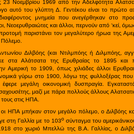
ις 23 Νοεμβρίου 1969 από την Αδελφότητα Αλατσ
ργο αυτό του γλύπτη Δ. Γεντέκου είναι το πρώτο α
ενδιαφέροντος μνημεία που ανεγέρθηκαν στο προά
ι, Νεοερυθραιώτες και άλλοι, περνούν από ‘κεί, όμως
 προτομή παριστάνει τον μεγαλύτερο ήρωα της Αμε
 Πόλεμο.
ντωνίου Διλβόης (και Ντιλμπόης ή Διλμπόης, αγ
κε στα Αλάτσατα της Ερυθραίας το 1895 και 
ην Αμερική το 1909, όπως χιλιάδες άλλοι Ερυθρα
ονομικά γύρω στο 1900, λόγω της φυλλοξέρας που
ι έφερε μεγάλη οικονομική δυσπραγία. Εγκαταστ
σαχουσέτης, μαζί με πάρα πολλούς άλλους Αλατσατ
 τους στις ΗΠΑ.
 οι ΗΠΑ μπήκαν στον μεγάλο πόλεμο, ο Διλβόης κ
ο
γε στη Γαλλία με το 103
σύνταγμα του αμερικάνικο
 1918 στο χωριό Μπελλώ της Β.Α. Γαλλίας, ο Διλβ