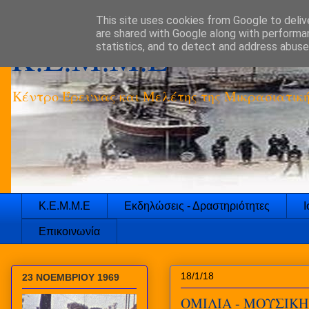
This site uses cookies from Google to delive
are shared with Google along with performan
K.E.M.M.E
statistics, and to detect and address abuse
Κέντρο Έρευνας και Μελέτης της Μικρασιατικ
Κ.Ε.Μ.Μ.Ε
Εκδηλώσεις - Δραστηριότητες
Ι
Επικοινωνία
18/1/18
23 ΝΟΕΜΒΡΙΟΥ 1969
ΟΜΙΛΙΑ - ΜΟΥΣΙΚΗ