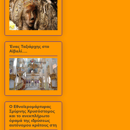
Ένας Ταξιάρχης στο
Αϊβαλί….
Ο Εθνοϊερομάρτυρας
Σμύρνης Χρυσόστομος
και το ανεκπλήρωτο
όραμά της ιδρύσεως
αυτόνομου κράτους στη