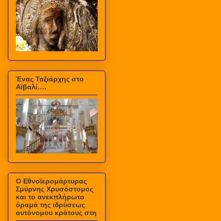
Ένας Ταξιάρχης στο
Αϊβαλί….
Ο Εθνοϊερομάρτυρας
Σμύρνης Χρυσόστομος
και το ανεκπλήρωτο
όραμά της ιδρύσεως
αυτόνομου κράτους στη