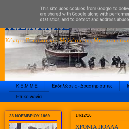
This site uses cookies from Google to delive
are shared with Google along with performan
K.E.M.M.E
statistics, and to detect and address abuse
Κέντρο Έρευνας και Μελέτης της Μικρασιατικ
Κ.Ε.Μ.Μ.Ε
Εκδηλώσεις - Δραστηριότητες
Ι
Επικοινωνία
14/12/16
23 ΝΟΕΜΒΡΙΟΥ 1969
ΧΡΟΝΙΑ ΠΟΛΛΑ