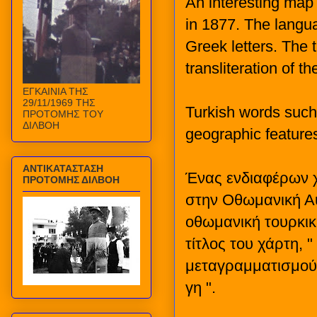
An interesting map 
in 1877. The langua
Greek letters. The
ΕΓΚΑΙΝΙΑ ΤΗΣ
29/11/1969 ΤΗΣ
Turkish words such 
ΠΡΟΤΟΜΗΣ ΤΟΥ
ΔΙΛΒΟΗ
geographic feature
ΑΝΤΙΚΑΤΑΣΤΑΣΗ
Ένας ενδιαφέρων 
ΠΡΟΤΟΜΗΣ ΔΙΛΒΟΗ
στην Οθωμανική Αυ
οθωμανική τουρκικ
τίτλος του χάρτη, "
μεταγραμματισμού 
γη ".