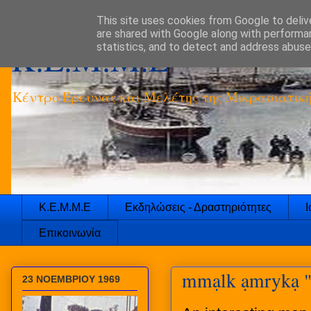
This site uses cookies from Google to delive
are shared with Google along with performan
K.E.M.M.E
statistics, and to detect and address abuse
Κέντρο Έρευνας και Μελέτης της Μικρασιατικ
Κ.Ε.Μ.Μ.Ε
Εκδηλώσεις - Δραστηριότητες
Ι
Επικοινωνία
mmạlk ạmrykạ ",
23 ΝΟΕΜΒΡΙΟΥ 1969