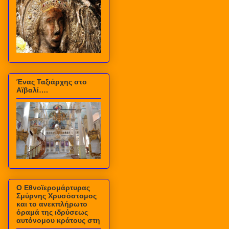
Ένας Ταξιάρχης στο
Αϊβαλί….
Ο Εθνοϊερομάρτυρας
Σμύρνης Χρυσόστομος
και το ανεκπλήρωτο
όραμά της ιδρύσεως
αυτόνομου κράτους στη