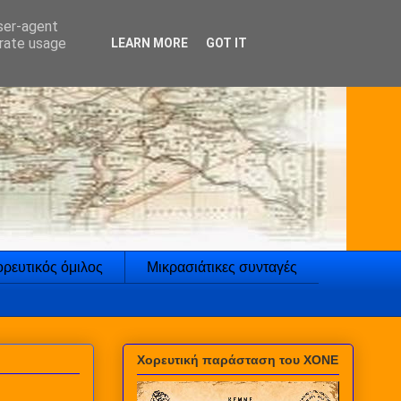
user-agent
erate usage
LEARN MORE
GOT IT
ρευτικός όμιλος
Μικρασιάτικες συνταγές
Χορευτική παράσταση του ΧΟΝΕ