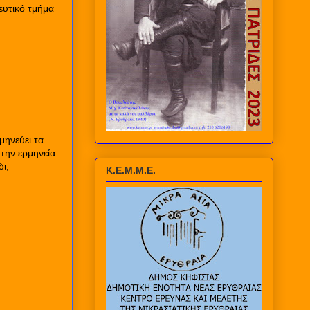
ευτικό τμήμα
μηνεύει τα
την ερμηνεία
δι,
Κ.Ε.Μ.Μ.Ε.