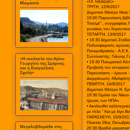
«Οι Ταξιάρχες»
Μικρασία
ΤΡΙΤΗ, 12/9/2017
Δημοτικό Θέατρο Νέας
19:00 Παρουσίαση βιβλ
Τσεσμέ’’ , συγγραφέας 
γυναίκες του Χορευτικο
ΤΕΤΑΡΤΗ, 13/9/2017
• 18:30 Δημοτικό Στάδ
Ποδοσφαιρικός αγώνας
Πανερυθραϊκός - Α.Ε.Κ.
Συντονιστής: Γιάννης Γ
«Η εκκλησία του Αγίου
• 19:30 Πνευματικό Κέ
Γεωργίου της Σμύρνης
Προβολή του ιστορικού
και η Ευαγγελική
Σχολή»
Παρουσίαση – έρευνα - 
Διοργάνωση: Αδελφότη
ΠΕΜΠΤΗ, 14/9/2017
Δημοτικό Θέατρο Ν. Ερ
19:30 Ομιλία του Νίκου
ήρωας των ΗΠΑ».
• Ακολουθεί καλλιτεχνι
με τίτλο ‘’ Και με λίγο 
ΠΑΡΑΣΚΕΥΗ, 15/9/201
Πλατεία 28ης Οκτωβρίο
Μεγαλοβδομάδα στις
20:30 Βραδιά μικρασια