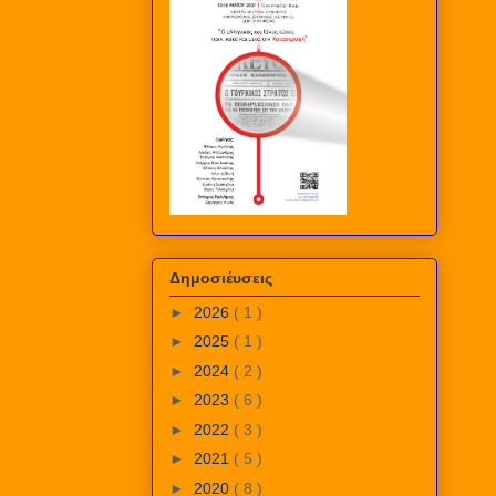
Δημοσιέυσεις
►
2026
( 1 )
►
2025
( 1 )
►
2024
( 2 )
►
2023
( 6 )
►
2022
( 3 )
►
2021
( 5 )
►
2020
( 8 )