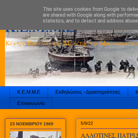
This site uses cookies from Google to delive
are shared with Google along with performan
K.E.M.M.E
statistics, and to detect and address abuse
Κέντρο Έρευνας και Μελέτης της Μικρασιατικ
Κ.Ε.Μ.Μ.Ε
Εκδηλώσεις - Δραστηριότητες
Ι
Επικοινωνία
5/9/22
23 ΝΟΕΜΒΡΙΟΥ 1969
ΑΛΛΟΤΙΝΕΣ ΠΑΤΡΙΔ