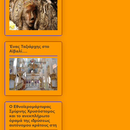
Ένας Ταξιάρχης στο
Αϊβαλί….
Ο Εθνοϊερομάρτυρας
Σμύρνης Χρυσόστομος
και το ανεκπλήρωτο
όραμά της ιδρύσεως
αυτόνομου κράτους στη