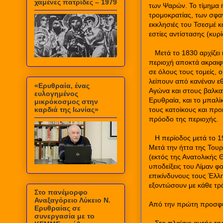
χαμένες πατρίδες – 1979
των Ψαρών. Το τίμημα ή
τρομοκρατίας, των σφαγ
εκκλησιές του Τσεσμέ κ
εστίες αντίστασης (κυρ
Μετά το 1830 αρχίζει
περιοχή αποκτά ακραιφ
σε όλους τους τομείς, ο
λείπουν από κανέναν εθ
«Ερυθραία, ένας
Αγώνα και στους βαλκαν
ευλογημένος
Ερυθραία, και το μπαλί
μικρόκοσμος στην
καρδιά της Ιωνίας»
τους κατοίκους και πρ
πρόοδο της περιοχής.
Η περίοδος μετά το 1
Μετά την ήττα της Του
(εκτός της Ανατολικής 
υποδείξεις του Λίμαν 
επικίνδυνους τους Έλλ
εξοντώσουν με κάθε τρ
Στο πανέμορφο
Αναξαγόρειο Λύκειο Ν.
Από την πρώτη προσφυγ
Ερυθραίας σε
συνεργασία με το