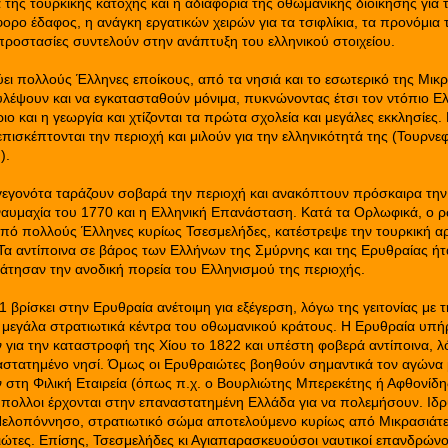
της τουρκικής κατοχής και η αδιαφορία της οθωμανικής διοίκησης για 
ύφορο έδαφος, η ανάγκη εργατικών χειρών για τα τσιφλίκια, τα προνόμι
ς προστασίες συντελούν στην ανάπτυξη του ελληνικού στοιχείου.
ι πολλούς Έλληνες εποίκους, από τα νησιά και το εσωτερικό της Μικρ
υλέψουν και να εγκατασταθούν μόνιμα, πυκνώνοντας έτσι τον ντόπιο Ε
ο και η γεωργία και χτίζονται τα πρώτα σχολεία και μεγάλες εκκλησίες.
πισκέπτονται την περιοχή και μιλούν για την ελληνικότητά της (Τουρνε
).
γεγονότα ταράζουν σοβαρά την περιοχή και ανακόπτουν πρόσκαιρα την
αυμαχία του 1770 και η Ελληνική Επανάσταση. Κατά τα Ορλωφικά, ο 
πό πολλούς Έλληνες κυρίως Τσεσμελήδες, κατέστρεψε την τουρκική α
 Τα αντίποινα σε βάρος των Ελλήνων της Σμύρνης και της Ερυθραίας ήτ
άτησαν την ανοδική πορεία του Ελληνισμού της περιοχής.
 βρίσκει στην Ερυθραία ανέτοιμη για εξέγερση, λόγω της γειτονίας με 
 μεγάλα στρατιωτικά κέντρα του οθωμανικού κράτους. Η Ερυθραία υπή
 για την καταστροφή της Χίου το 1822 και υπέστη φοβερά αντίποινα, λ
ναστατημένο νησί. Όμως οι Ερυθραιώτες βοηθούν σημαντικά τον αγώνα 
 στη Φιλική Εταιρεία (όπως π.χ. ο Βουρλιώτης Μπερεκέτης ή Αφθονίδης
μπολλοι έρχονται στην επαναστατημένη Ελλάδα για να πολεμήσουν. Ιδρ
Πελοπόννησο, στρατιωτικό σώμα αποτελούμενο κυρίως από Μικρασιάτε
ώτες. Επίσης, Τσεσμελήδες κι Αγιαπαρασκευούσοι ναυτικοί επανδρώνο