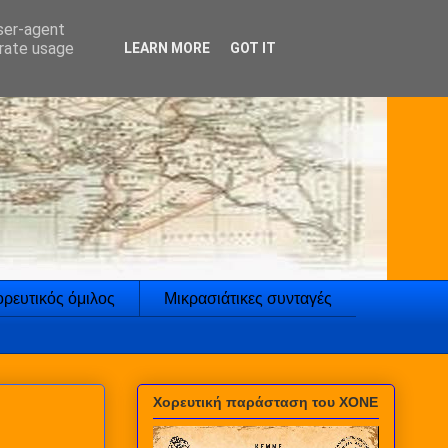
user-agent
erate usage
LEARN MORE
GOT IT
ρευτικός όμιλος
Μικρασιάτικες συνταγές
Χορευτική παράσταση του ΧΟΝΕ