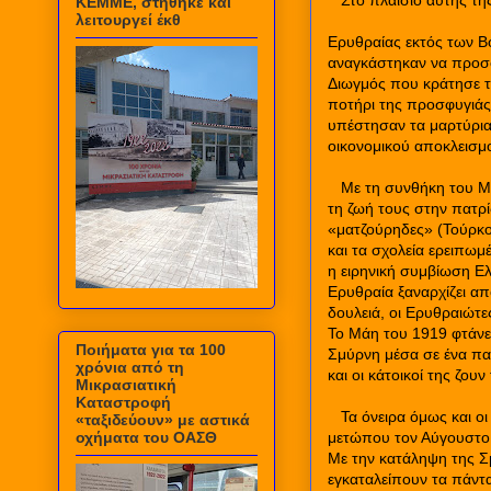
Στο πλαίσιο αυτής της
ΚΕΜΜΕ, στήθηκε και
λειτουργεί έκθ
Ερυθραίας εκτός των Β
αναγκάστηκαν να προσφ
Διωγμός που κράτησε τ
ποτήρι της προσφυγιάς
υπέστησαν τα μαρτύρια 
οικονομικού αποκλεισμ
Με τη συνθήκη του Μο
τη ζωή τους στην πατρί
«ματζούρηδες» (Τούρκο
και τα σχολεία ερειπωμέ
η ειρηνική συμβίωση Ε
Ερυθραία ξαναρχίζει απ
δουλειά, οι Ερυθραιώτε
Το Μάη του 1919 φτάνε
Ποιήματα για τα 100
Σμύρνη μέσα σε ένα πα
χρόνια από τη
και οι κάτοικοί της ζου
Μικρασιατική
Καταστροφή
Τα όνειρα όμως και ο
«ταξιδεύουν» με αστικά
οχήματα του ΟΑΣΘ
μετώπου τον Αύγουστο 
Με την κατάληψη της Σ
εγκαταλείπουν τα πάντα