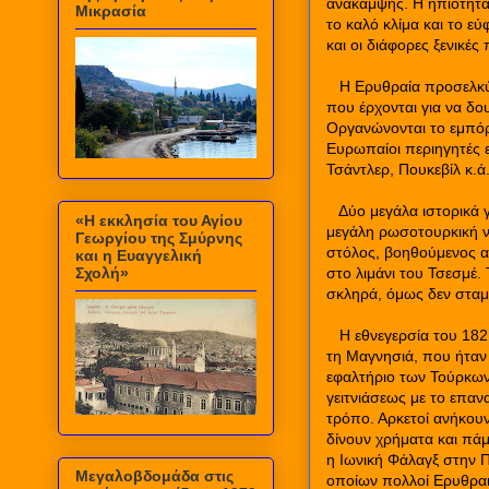
ανάκαμψης. Η ηπιότητα 
Μικρασία
το καλό κλίμα και το ε
και οι διάφορες ξενικέ
Η Ερυθραία προσελκύε
που έρχονται για να δο
Οργανώνονται το εμπόρι
Ευρωπαίοι περιηγητές ε
Τσάντλερ, Πουκεβίλ κ.ά.
Δύο μεγάλα ιστορικά 
«Η εκκλησία του Αγίου
μεγάλη ρωσοτουρκική ν
Γεωργίου της Σμύρνης
στόλος, βοηθούμενος α
και η Ευαγγελική
Σχολή»
στο λιμάνι του Τσεσμέ.
σκληρά, όμως δεν σταμ
Η εθνεγερσία του 1821
τη Μαγνησιά, που ήταν
εφαλτήριο των Τούρκων
γειτνιάσεως με το επα
τρόπο. Αρκετοί ανήκουν
δίνουν χρήματα και πά
η Ιωνική Φάλαγξ στην 
Μεγαλοβδομάδα στις
οποίων πολλοί Ερυθραι