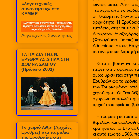
«Λογοτεχνικές
ιωνικές ακτές. Από τότ
συναντήσεις» στο
Τέσσερις από τις δώδεκα
ΚΕΜΜΕ
οι Κλαζομενές (κοντά σ
αρχαιότητα. Η Ερυθραία
εμπόριο, στη ναυτιλία (
Ανακρέων, Αναξαγόρας κ
Λογοτεχνικές Συναντήσεις
(Φαναγόρεια, Τάναϊς) κ
Αθηναίους, στους Επιγ
αυτονομία και λαμπρή 
ΤΑ ΠΑΙΔΙΑ ΤΗΣ Ν.
ΕΡΥΘΡΑΙΑΣ ΔΙΠΛΑ ΣΤΗ
Κατά τη βυζαντινή επο
ΔΟΜΝΑ ΣΑΜΙΟΥ
(Ηρώδειο 2001)
πέφτει στην αφάνεια, τ
όμως βρίσκεται στην πε
Ερυθρών ως τα χρόνια 
των Τουρκομάνων από τ
χερσόνησο. Οι Γενοβέζοι
οχυρώνουν πολλά σημεί
αρχαιότερα ερείπια, βρί
Η τουρκική κατάκτηση
θεμελίων και ακολούθησ
Το χωριό Λιθρί (Αρχαίες
κράτησε ως το 17ο αι.
Ερυθρές) στα παράλια
κι αυτό έως το 1566, π
της Ερυθραίας στη