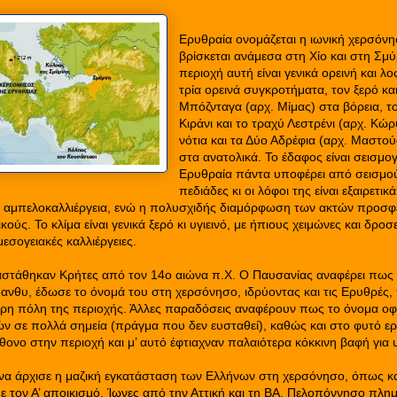
Ερυθραία ονομάζεται η ιωνική χερσόν
βρίσκεται ανάμεσα στη Χίο και στη Σμ
περιοχή αυτή είναι γενικά ορεινή και λ
τρία ορεινά συγκροτήματα, τον ξερό κα
Μπόζνταγα (αρχ. Mίμας) στα βόρεια, 
Κιράνι και το τραχύ Λεστρένι (αρχ. Κώ
νότια και τα Δύο Αδρέφια (αρχ. Μαστο
στα ανατολικά. Το έδαφος είναι σεισμογ
Ερυθραία πάντα υποφέρει από σεισμού
πεδιάδες κι οι λόφοι της είναι εξαιρετι
ην αμπελοκαλλιέργεια, ενώ η πολυσχιδής διαμόρφωση των ακτών προσφ
ούς. Το κλίμα είναι γενικά ξερό κι υγιεινό, με ήπιους χειμώνες και δροσ
μεσογειακές καλλιέργειες.
αστάθηκαν Κρήτες από τον 14ο αιώνα π.Χ. Ο Παυσανίας αναφέρει πως
ανθυ, έδωσε το όνομά του στη χερσόνησο, ιδρύοντας και τις Ερυθρές, 
ρη πόλη της περιοχής. Άλλες παραδόσεις αναφέρουν πως το όνομα οφε
 σε πολλά σημεία (πράγμα που δεν ευσταθεί), καθώς και στο φυτό ε
θονο στην περιοχή και μ’ αυτό έφτιαχναν παλαιότερα κόκκινη βαφή για
να άρχισε η μαζική εγκατάσταση των Ελλήνων στη χερσόνησο, όπως κα
με τον Α’ αποικισμό. Ίωνες από την Αττική και τη ΒΑ. Πελοπόννησο πλημ