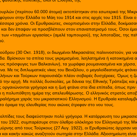
 φανατικής πολιτικής, όλοι οι Έλληνες της
ουρλών (περίπου 60.000 άτομα) εκτοπίστηκαν στο εσωτερικό της Μικρ
ύγουν στην Ελλάδα το Μάη του 1914 και στις αρχές του 1915. Είναι 
έσσερα χρόνια. Οι Ερυθραιώτες, σκορπισμένοι στην Ελλάδα, δοκίμασα
 και δεν έπαψαν να προσβλέπουν στον επαναπατρισμό τους. Όσοι έμε
των «ταγμάτων εργασίας» (αμελέ ταμπουρού), της λιποταξίας, της πεί
ού.
ύδρου (30 Οκτ. 1918), οι διωγμένοι Μικρασιάτες παλιννοστούν, για ν
δα. Βρίσκουν τα σπίτια τους γκρεμισμένα, λεηλατημένα ή κατοικημένα 
υς πρόσφυγες των Βαλκανίων), τα χωράφια ρουμανιασμένα και χέρσα,
να. Με τις διπλωματικές νίκες του Βενιζέλου, ο μεγαλοϊδεατισμός φτάνει 
λλήνων και Τούρκων παρουσιάζει πλέον σοβαρές δυσχέρειες. Όμως η ζ
ό την αρχή. Με πολλές δυσκολίες, με δάνεια της Εθνικής Τράπεζας και
ς οργανώνονται γρήγορα και η ζωή φτάνει στα ίδια επίπεδα, όπως πριν
ι η πολυπόθητη ημέρα της απελευθέρωσης. Ο ελληνικός στρατός αποβ
ραλήρημα χαράς του μικρασιατικού Ελληνισμού. Η Ερυθραία καταλαμβ
ν το όραμα της ελευθερίας που αιώνες έτρεφαν στο νου τους.
ι ελπίδες τους διαψεύστηκαν πολύ γρήγορα. Η κατάρρευση του μικρασι
του 1922, συμπαρέσυρε στον όλεθρο ολόκληρο τον Ελληνισμό της Μικ
μύρνης από τους Τούρκους (27 Αυγ. 1922), οι Ερυθραιώτες άρχισαν να
 και κακήν κακώς αναζητούν σωτηρία στην Ελλάδα. Αξιοσημείωτη είναι