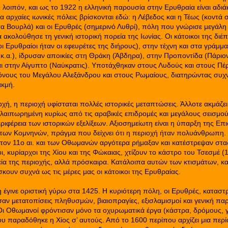
ε, λοιπόν, και ως το 1922 η ελληνική παρουσία στην Ερυθραία είναι αδι
 αρχαίες ιωνικές πόλεις βρίσκονται εδώ: η Λέβεδος και η Τέως (κοντά σ
τα Βουρλά) και οι Ερυθρές (σημερινό Λυθρί), πόλη που γνώρισε μεγάλη
 ακολούθησε τη γενική ιστορική πορεία της Ιωνίας. Οι κάτοικοι της δι
οι Ερυθραίοι ήταν οι εφευρέτες της διήρους), στην τέχνη και στα γράμμα
.α.), ίδρυσαν αποικίες στη Θράκη (Άβδηρα), στην Προποντίδα (Πάριον
αι στην Αίγυπτο (Ναύκρατις). Υποτάχθηκαν στους Λυδούς και στους Πέ
όνους του Μεγάλου Αλεξάνδρου και στους Ρωμαίους, διατηρώντας συχν
ακμή.
χή, η περιοχή υφίσταται πολλές ιστορικές μεταπτώσεις. Άλλοτε ακμάζει
αλαιπωρημένη κυρίως από τις αραβικές επιδρομές και μεγάλους σεισμού
ριφέρεια των ιστορικών εξελίξεων. Αξιοσημείωτη είναι η ύπαρξη της Ε
των Κομνηνών, πράγμα που δείχνει ότι η περιοχή ήταν πολυάνθρωπη. 
ον 11ο αι. και των Οθωμανών αργότερα ρήμαξαν και κατέστρεψαν στα
, κυρίαρχοι της Χίου και της Φώκαιας, χτίζουν το κάστρο του Τσεσμέ (14
α της περιοχής, αλλά πρόσκαιρα. Κατάλοιπα αυτών των κτισμάτων, κ
σκουν συχνά ως τις μέρες μας οι κάτοικοι της Ερυθραίας.
 έγινε οριστική γύρω στα 1425. Η κυριότερη πόλη, οι Ερυθρές, καταστ
αν μετατοπίσεις πληθυσμών, βιαιοπραγίες, εξισλαμισμοί και γενική π
 Οι Οθωμανοί φρόντισαν μόνο τα οχυρωματικά έργα (κάστρα, δρόμους, 
ου παραδόθηκε η Χίος σ’ αυτούς. Από το 1600 περίπου αρχίζει μια περ