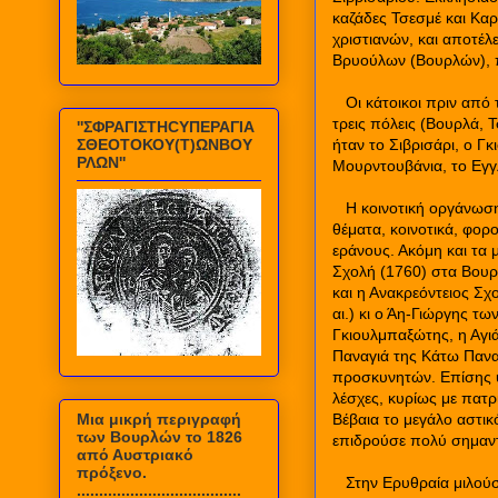
καζάδες Τσεσμέ και Κα
χριστιανών, και αποτέ
Βρυούλων (Βουρλών), π
Οι κάτοικοι πριν από
τρεις πόλεις (Βουρλά, 
''ΣΦΡΑΓΙΣΤΗCΥΠΕΡΑΓΙΑ
ήταν το Σιβρισάρι, ο Γ
ΣΘΕΟΤΟΚΟΥ(Τ)ΩΝΒΟΥ
ΡΛΩΝ''
Μουρντουβάνια, το Εγγλε
Η κοινοτική οργάνωση
θέματα, κοινοτικά, φορ
εράνους. Ακόμη και τα 
Σχολή (1760) στα Βουρλ
και η Ανακρεόντειος Σχ
αι.) κι ο Άη-Γιώργης τ
Γκιουλμπαξώτης, η Αγιά
Παναγιά της Κάτω Πανα
προσκυνητών. Επίσης υ
λέσχες, κυρίως με πατρ
Mια μικρή περιγραφή
Βέβαια το μεγάλο αστικό
των Βουρλών το 1826
επιδρούσε πολύ σημαντ
από Αυστριακό
πρόξενο.
Στην Ερυθραία μιλούσ
.....................................