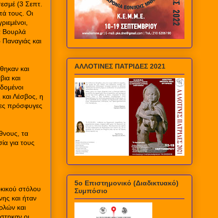
εσμέ (3 Σεπτ.
τά τους. Οι
ριεμένοι,
α Βουρλά
 Παναγιάς και
ΑΛΛΟΤΙΝΕΣ ΠΑΤΡΙΔΕΣ 2021
θηκαν και
βια και
οδομένοι
 και Λέσβος, η
τες πρόσφυγες
θνους, τα
ία για τους
5ο Επιστημονικό (Διαδικτυακό)
ρκικού στόλου
Συμπόσιο
νης και ήταν
ρλών και
στηκαν οι