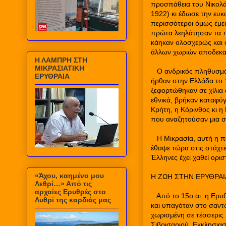
προσπάθεια του Νικολά
1922) κι έδωσε την ευκ
περισσότεροι όμως έμειν
πρώτα λεηλάτησαν τα πά
κάηκαν ολοσχερώς και ο
άλλων χωριών αποδεκα
Η ΛΑΜΠΡΗ ΣΤΗ
ΜΙΚΡΑΣΙΑΤΙΚΗ
Ο ανδρικός πληθυσμό
ΕΡΥΘΡΑΙΑ
ήρθαν στην Ελλάδα το 1
ξεφορτώθηκαν σε χίλια 
εθνικά, βρήκαν καταφύγ
Κρήτη, η Κόρινθος κι η
που αναζητούσαν μια σ
Η Μικρασία, αυτή η π
έθαψε τώρα στις στάχτε
Έλληνες έχει χαθεί ορισ
«Άχου, καημένο μου
Η ΖΩΗ ΣΤΗΝ ΕΡΥΘΡΑΙ
Λεθρί…» Από τις
αρχαίες Ερυθρές στο
Από το 15ο αι. η Ερυ
Λυθρί της καρδιάς μας
και υπαγόταν στο σαντζ
χωρισμένη σε τέσσερις 
Σιβρισαριού. Εκκλησια