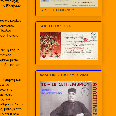
την περιοχή,
α των Ελλήνων
8-15 ΣΕΠΤΕΜΒΡΙΟΥ
ασίας κυρίως,
λληνισμό.
ΚΟΠΗ ΠΙΤΑΣ 2024
 Πολλοί
φόρ, Πόκοκ,
 ακμή της, η
ρωσικός
ρμάδα μέσα
αν άμεσα και
ΑΛΛΟΤΙΝΕΣ ΠΑΤΡΙΔΕΣ 2023
τη Σμύρνη και
ρξε το
όγω της
με κάθε
), άλλοι
ύθηκε μάλιστα
ς, μεταξύ των
υν τα πλοία