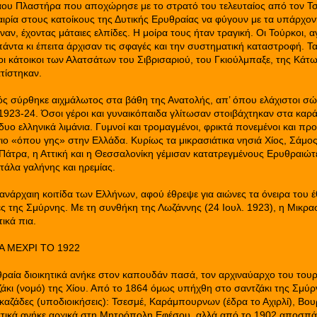
ου Πλαστήρα που αποχώρησε με το στρατό του τελευταίος από τον Τσ
αιρία στους κατοίκους της Δυτικής Ερυθραίας να φύγουν με τα υπάρχον
αν, έχοντας μάταιες ελπίδες. Η μοίρα τους ήταν τραγική. Οι Τούρκοι, αγ
ντα κι έπειτα άρχισαν τις σφαγές και την συστηματική καταστροφή. Τ
ι κάτοικοι των Αλατσάτων του Σιβρισαριού, του Γκιούλμπαξε, της Κάτω
τίστηκαν.
ς σύρθηκε αιχμάλωτος στα βάθη της Ανατολής, απ’ όπου ελάχιστοι σώ
923-24. Όσοι γέροι και γυναικόπαιδα γλίτωσαν στοιβάχτηκαν στα καρά
δυο ελληνικά λιμάνια. Γυμνοί και τρομαγμένοι, φρικτά πονεμένοι και πρ
ιο «όπου γης» στην Ελλάδα. Κυρίως τα μικρασιάτικα νησιά Χίος, Σάμος
 Πάτρα, η Αττική και η Θεσσαλονίκη γέμισαν κατατρεγμένους Ερυθραιώ
τάλα γαλήνης και ηρεμίας.
ανάρχαιη κοιτίδα των Ελλήνων, αφού έθρεψε για αιώνες τα όνειρα του έ
ς της Σμύρνης. Με τη συνθήκη της Λωζάννης (24 Ιουλ. 1923), η Μικρασ
τικά πια.
Α ΜΕΧΡΙ ΤΟ 1922
θραία διοικητικά ανήκε στον καπουδάν πασά, τον αρχιναύαρχο του του
άκι (νομό) της Χίου. Από το 1864 όμως υπήχθη στο σαντζάκι της Σμύρ
καζάδες (υποδιοικήσεις): Τσεσμέ, Καράμπουρνων (έδρα το Αχιρλί), Βου
στικά ανήκε αρχικά στη Μητρόπολη Εφέσου, αλλά από το 1902 αποσπά