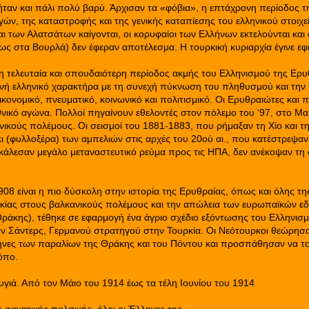
ταν και πάλι πολύ βαρύ. Άρχισαν τα «φόβια», η επτάχρονη περίοδος τ
ών, της καταστροφής και της γενικής καταπίεσης του ελληνικού στοιχεί
αι των Αλατσάτων καίγονται, οι κορυφαίοι των Ελλήνων εκτελούνται και 
ίως στα Βουρλά) δεν έφεραν αποτέλεσμα. Η τουρκική κυριαρχία έγινε εφ
 η τελευταία και σπουδαιότερη περίοδος ακμής του Ελληνισμού της Ερυ
νή ελληνικό χαρακτήρα με τη συνεχή πύκνωση του πληθυσμού και την
ικονομικό, πνευματικό, κοινωνικό και πολιτισμικό. Οι Ερυθραιώτες και π
νικό αγώνα. Πολλοί πηγαίνουν εθελοντές στον πόλεμο του ‘97, στο Μα
ικούς πολέμους. Οι σεισμοί του 1881-1883, που ρήμαξαν τη Χίο και τη
κι (φυλλοξέρα) των αμπελιών στις αρχές του 20ού αι., που κατέστρεψαν
οκάλεσαν μεγάλο μεταναστευτικό ρεύμα προς τις ΗΠΑ, δεν ανέκοψαν τη
908 είναι η πιο δύσκολη στην ιστορία της Ερυθραίας, όπως και όλης τη
ρκίας στους βαλκανικούς πολέμους και την απώλεια των ευρωπαϊκών ε
Θράκης), τέθηκε σε εφαρμογή ένα άγριο σχέδιο εξόντωσης του Ελληνισμο
φον Σάντερς, Γερμανού στρατηγού στην Τουρκία. Οι Νεότουρκοι θεώρησ
ηνες των παραλίων της Θράκης και του Πόντου και προσπάθησαν να τ
όπο.
ιά. Από τον Μάιο του 1914 έως τα τέλη Ιουνίου του 1914