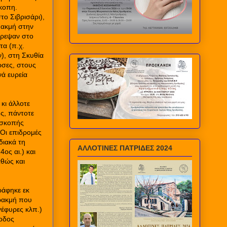
άκοπη.
το Σιβρισάρι),
 ακμή στην
έπρεψαν στο
τα (π.χ.
), στη Σκυθία
ρσες, στους
ά ευρεία
 κι άλλοτε
ς, πάντοτε
πισκοπής
Οι επιδρομές
διακά τη
ΑΛΛΟΤΙΝΕΣ ΠΑΤΡΙΔΕΣ 2024
ος αι.) και
αθώς και
ράφηκε εκ
αρακμή που
γέφυρες κλπ.)
ίοδος