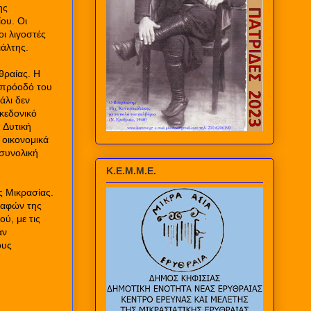
ης
ου. Οι
οι λιγοστές
ιάλτης.
θραίας. Η
 πρόοδό του
άλι δεν
κεδονικό
 Δυτική
 οικονομικά
 συνολική
Κ.Ε.Μ.Μ.Ε.
ς Μικρασίας.
δαφών της
ύ, με τις
αν
ους