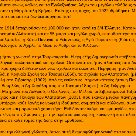
ράμπουρνων, καθώς και τα Εγγλεζονήσια, λόγω του μεγάλου πλήθους 
λεσαν τη Μητρόπολη Κρήνης. Επίσης στις αρχές του 1922 ιδρύθηκε η 
ου ουσιαστικά δεν λειτούργησε ποτέ.
 το 1914 ξεπερνούσαν τις 100.000 και ήταν κατά τα 3/4 Έλληνες. Κατοι
Τσεσμέ κι Αλάτσατα) και σε 55 μικρά και μεγάλα χωριά, σπουδαιότερα α
κιούλμπαξες, η Κάτω Παναγιά, ο Ρεΐσντερές, η Αγιά-Παρασκευή (Κιόστε),
ζονήσι, το Αχιρλί, το Μελί, το Λυθρί και το Κιλιζμάνι.
 ήταν η γνωστή στην Τουρκοκρατία. Η τριμελής Δημογεροντία επέβλεπε
ολογικά, εκκλησιαστικά και σχολικά. Οι κοινότητες ήταν πλούσιες από δ
μικρά χωριά διέθεταν ελληνικό σχολείο και εκκλησία. Περίφημη ήταν Ανα
ά, η Κρηναία Σχολή του Τσεσμέ (1860), τα σχολεία των Αλατσάτων (μέ
ολή στο Σιβρισάρι (1902). Από τις εκκλησίες, σημαντικότερες ήταν η Πα
ων Βουρλών, ο Άη-Χαράλαμπος του Τσεσμέ (18ος αι.), ο Άη-Γιώργης ο
-Ματρώνα του Λυθριού, ο Θεολόγος του Μελιού, οι Σιβρισαριανοί Ταξιά
γιάς και η Παναγιά των Αλατσάτων (1803), που έκαναν μεγάλα πανηγύ
πήρχαν κάθε λογής κοινωφελή ιδρύματα, σωματεία και σύλλογοι, συντε
ιωτικό και μορφωτικό χαρακτήρα. Εκδίδονταν ακόμη και εφημερίδες στ
 κέντρο της Σμύρνης, με την τεράστια οικονομική, κοινωνική και πολιτι
ικά σε κάθε τομέα της ζωής στην Ερυθραία.
αν την ελληνική γλώσσα, όπως αυτή διαμορφώθηκε γενικά στα νησιώτι