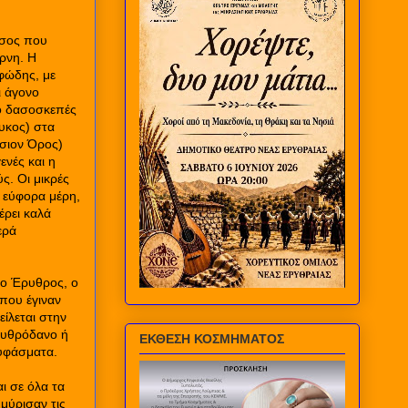
ησος που
ύρνη. Η
οφώδης, με
ι άγονο
το δασοσκεπές
ρυκος) στα
ύσιον Όρος)
ενές και η
ς. Οι μικρές
κά εύφορα μέρη,
έρει καλά
ερά
 ο Έρυθρος, ο
που έγιναν
ίλεται στην
ρυθρόδανο ή
ΕΚΘΕΣΗ ΚΟΣΜΗΜΑΤΟΣ
 υφάσματα.
ι σε όλα τα
μύρισαν τις