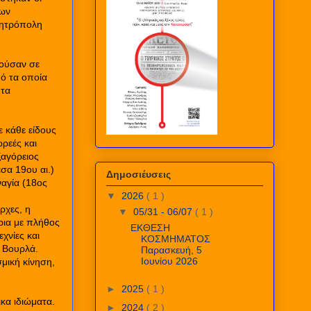
των
Μητρόπολη
κούσαν σε
πό τα οποία
 τα
 κάθε είδους
ωρεές και
ξαγόρειος
σα 19ου αι.)
Δημοσιέυσεις
ναγία (18ος
▼
2026
( 1 )
ρχες, η
▼
05/31 - 06/07
( 1 )
ρια με πλήθος
ΕΚΘΕΣΗ
χνίες και
ΚΟΣΜΗΜΑΤΟΣ
ο Βουρλά.
Παρασκευή, 5
Ιουνίου 2026
σμική κίνηση,
►
2025
( 1 )
κα ιδιώματα.
►
2024
( 2 )