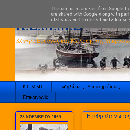
This site uses cookies from Google to d
are shared with Google along with perf
K.E.M.M.E
statistics, and to detect and address 
Κέντρο Έρευνας και Μελέτης της Μικρασια
Κ.Ε.Μ.Μ.Ε
Εκδηλώσεις - Δραστηριότητες
Επικοινωνία
Ερυθραία χώρος 
23 ΝΟΕΜΒΡΙΟΥ 1969