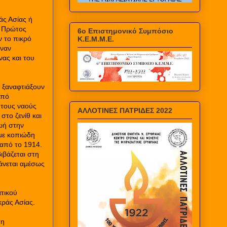
άς Ασίας ή
ο Πρώτος
6ο Επιστημονικό Συμπόσιο
ν το πικρό
Κ.Ε.Μ.Μ.Ε.
ιναν
νας και του
α ξαναφτιάξουν
από
 τους ναούς
ΑΛΛΟΤΙΝΕΣ ΠΑΤΡΙΔΕΣ 2022
στο ζενίθ και
ωή στην
 με κοπιώδη
 από το 1914.
ιβάζεται στη
άνεται αμέσως
ατικού
ράς Ασίας.
 η