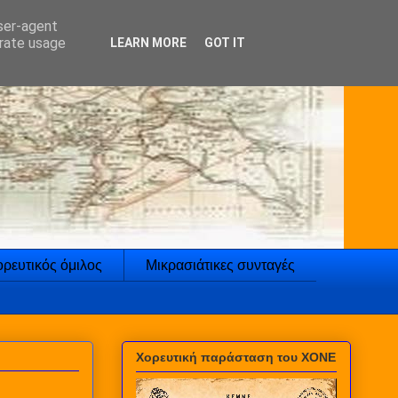
user-agent
erate usage
LEARN MORE
GOT IT
ρευτικός όμιλος
Μικρασιάτικες συνταγές
Χορευτική παράσταση του ΧΟΝΕ