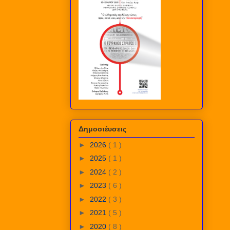
Δημοσιέυσεις
►
2026
( 1 )
►
2025
( 1 )
►
2024
( 2 )
►
2023
( 6 )
►
2022
( 3 )
►
2021
( 5 )
►
2020
( 8 )