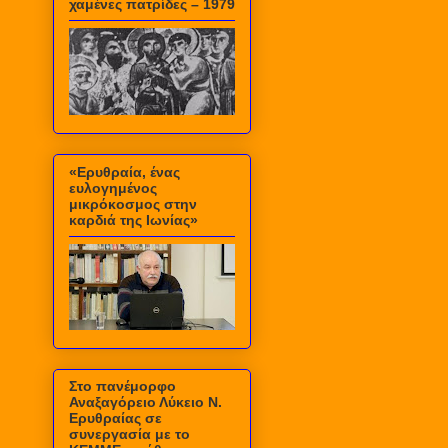
χαμένες πατρίδες – 1979
«Ερυθραία, ένας
ευλογημένος
μικρόκοσμος στην
καρδιά της Ιωνίας»
Στο πανέμορφο
Αναξαγόρειο Λύκειο Ν.
Ερυθραίας σε
συνεργασία με το