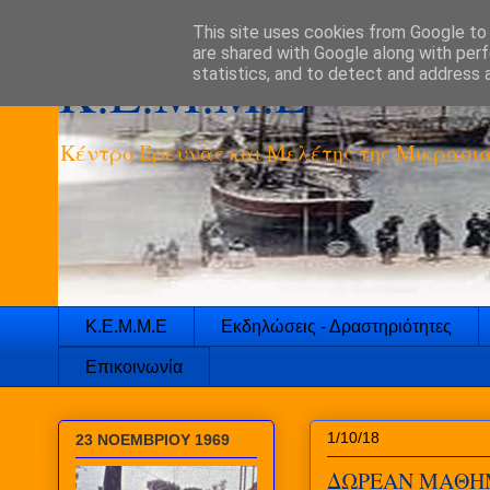
This site uses cookies from Google to d
are shared with Google along with perf
K.E.M.M.E
statistics, and to detect and address 
Κέντρο Έρευνας και Μελέτης της Μικρασια
Κ.Ε.Μ.Μ.Ε
Εκδηλώσεις - Δραστηριότητες
Επικοινωνία
1/10/18
23 ΝΟΕΜΒΡΙΟΥ 1969
ΔΩΡΕΑΝ ΜΑΘΗΜ