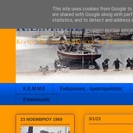
This site uses cookies from Google to d
are shared with Google along with perf
K.E.M.M.E
statistics, and to detect and address 
Κέντρο Έρευνας και Μελέτης της Μικρασια
Κ.Ε.Μ.Μ.Ε
Εκδηλώσεις - Δραστηριότητες
Επικοινωνία
3/1/23
23 ΝΟΕΜΒΡΙΟΥ 1969