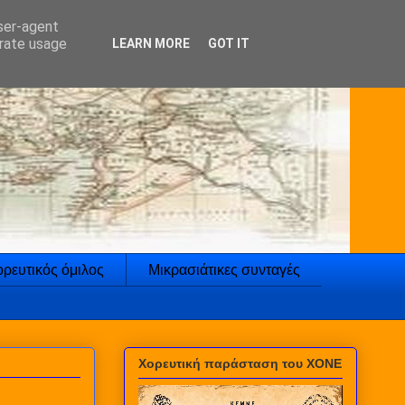
user-agent
erate usage
LEARN MORE
GOT IT
ρευτικός όμιλος
Μικρασιάτικες συνταγές
Χορευτική παράσταση του ΧΟΝΕ