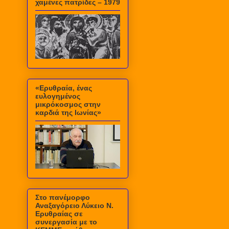
χαμένες πατρίδες – 1979
«Ερυθραία, ένας
ευλογημένος
μικρόκοσμος στην
καρδιά της Ιωνίας»
Στο πανέμορφο
Αναξαγόρειο Λύκειο Ν.
Ερυθραίας σε
συνεργασία με το