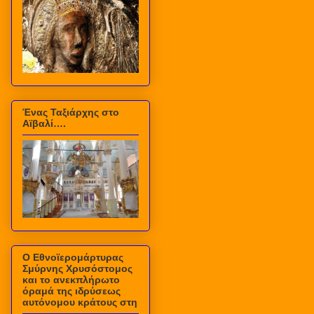
Ένας Ταξιάρχης στο
Αϊβαλί….
Ο Εθνοϊερομάρτυρας
Σμύρνης Χρυσόστομος
και το ανεκπλήρωτο
όραμά της ιδρύσεως
αυτόνομου κράτους στη