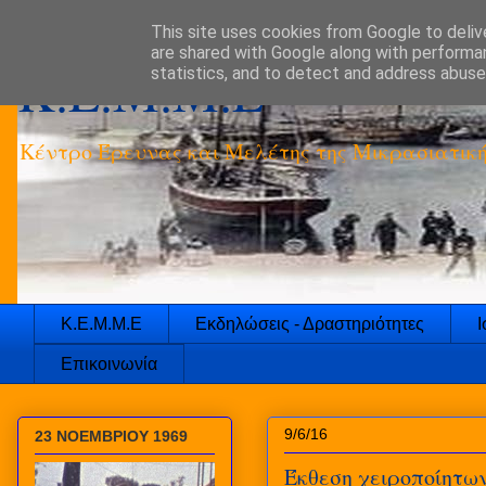
This site uses cookies from Google to delive
are shared with Google along with performan
K.E.M.M.E
statistics, and to detect and address abuse
Κέντρο Έρευνας και Μελέτης της Μικρασιατικ
Κ.Ε.Μ.Μ.Ε
Εκδηλώσεις - Δραστηριότητες
Ι
Επικοινωνία
9/6/16
23 ΝΟΕΜΒΡΙΟΥ 1969
Έκθεση χειροποίητ