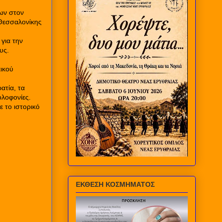
νων στον
Θεσσαλονίκης
για την
υς.
ικού
ατία, τα
ολοφονίες.
 το ιστορικό
ΕΚΘΕΣΗ ΚΟΣΜΗΜΑΤΟΣ