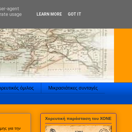
user-agent
erate usage
LEARN MORE
GOT IT
ρευτικός όμιλος
Μικρασιάτικες συνταγές
Χορευτική παράσταση του ΧΟΝΕ
μης για την