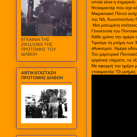
οποία είναι η σημερινή-
Ντοκιμαντέρ που είχε κ
Μικρασιακό Πόντο ανήρ
της ΝΔ, Κωνσταντίνος
Μια ματωμένη επέτειος 
Γενοκτονία του Ποντιακ
Κάθε χρόνο την ημέρα α
ΕΓΚΑΙΝΙΑ ΤΗΣ
Τιμούμε τη μνήμη των 
29/11/1969 ΤΗΣ
εθνικισμού. Ημέρα οδύν
ΠΡΟΤΟΜΗΣ ΤΟΥ
ΔΙΛΒΟΗ
Τον μαρτυρικό Ποντιακό
εργατικά τάγματα, τις ε
Με αφορμή την ημέρα μν
ντοκιμαντέρ "Οι μνήμες
ΑΝΤΙΚΑΤΑΣΤΑΣΗ
ΠΡΟΤΟΜΗΣ ΔΙΛΒΟΗ