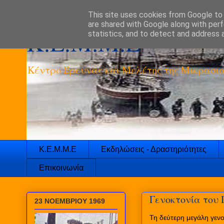
This site uses cookies from Google to d
are shared with Google along with perf
K.E.M.M.E
statistics, and to detect and address 
Κέντρο Έρευνας και Μελέτης της Μικρασια
Κ.Ε.Μ.Μ.Ε
Εκδηλώσεις - Δραστηριότητες
Επικοινωνία
Γενοκτονία του 
23 ΝΟΕΜΒΡΙΟΥ 1969
Τη δεύτερη μεγάλη γενο