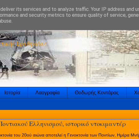
eliver its services and to analyze traffic. Your IP address and 
ormance and security metrics to ensure quality of service, gen
abuse.
τικής Ερυθραίας
Ιστορία
Λαογραφία
Θοδωρής Κοντάρας
Χο
Ποντιακού Ελληνισμού, ιστορικό ντοκιμαντέρ
κτονία του 20ού αιώνα αποτελεί η Γενοκτονία των Ποντίων, Ημέρα Μνή