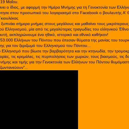
 19 Μαΐου.
άνει ο ίδιος, με αφορμή την Ημέρα Μνήμης για τη Γενοκτονία των Ελλή
τησε στον προσωπικό του λογαριασμό στο Facebook ο βουλευτής Α' 
 Γκιουλέκας
ξυπνάει σήμερα μνήμες στους μεγάλους και μαθαίνει τους μικρότερους 
ού Ελληνισμού, μία από τις μεγαλύτερες τραγωδίες του ελληνικού Έθνο
υτή, εκπληρώνουμε ένα ηθικό, ιστορικό και εθνικό καθήκον!
353.000 Ελλήνων του Πόντου που έπεσαν θύματα της μανίας του τουρκ
ης για τον ξεριζωμό του Ελληνισμού του Πόντου...
 Ελληνισμό που βίωσε την βαρβαρότητα και την κτηνωδία, την τρομοκρ
ξορίες, τις κρεμάλες, τις πυρπολήσεις των χωριών, τους βιασμούς, τις δ
ήμης και τιμής για την Γενοκτονία των Ελλήνων του Πόντου θυμόμαστε
 ζωντανεύουν"...