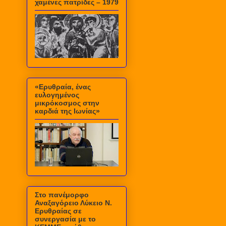
χαμένες πατρίδες – 1979
«Ερυθραία, ένας
ευλογημένος
μικρόκοσμος στην
καρδιά της Ιωνίας»
Στο πανέμορφο
Αναξαγόρειο Λύκειο Ν.
Ερυθραίας σε
συνεργασία με το