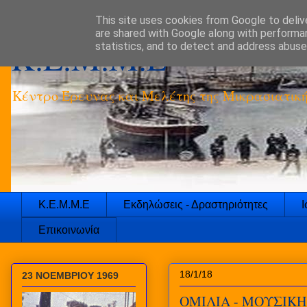
This site uses cookies from Google to delive
are shared with Google along with performan
K.E.M.M.E
statistics, and to detect and address abuse
Κέντρο Έρευνας και Μελέτης της Μικρασιατικ
Κ.Ε.Μ.Μ.Ε
Εκδηλώσεις - Δραστηριότητες
Ι
Επικοινωνία
18/1/18
23 ΝΟΕΜΒΡΙΟΥ 1969
ΟΜΙΛΙΑ - ΜΟΥΣΙΚΗ