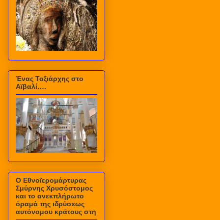
Ένας Ταξιάρχης στο
Αϊβαλί….
Ο Εθνοϊερομάρτυρας
Σμύρνης Χρυσόστομος
και το ανεκπλήρωτο
όραμά της ιδρύσεως
αυτόνομου κράτους στη