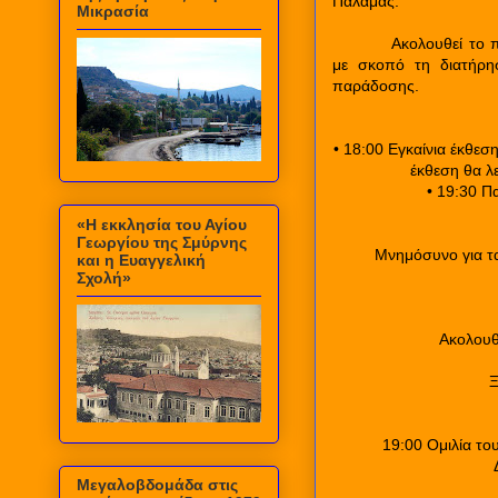
Παλαμάς.
Μικρασία
Ακολουθεί το 
με σκοπό τη διατήρησ
παράδοσης.
• 18:00 Εγκαίνια έκθε
έκθεση θα λε
• 19:30 Π
«Η εκκλησία του Αγίου
Γεωργίου της Σμύρνης
Μνημόσυνο για τ
και η Ευαγγελική
Σχολή»
Ακολουθ
Ξ
19:00 Ομιλία το
Μεγαλοβδομάδα στις