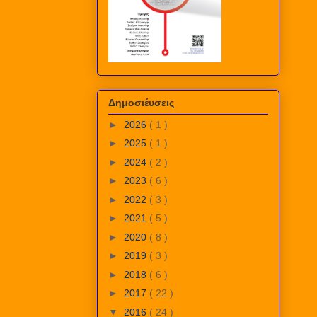
Δημοσιέυσεις
►
2026
( 1 )
►
2025
( 1 )
►
2024
( 2 )
►
2023
( 6 )
►
2022
( 3 )
►
2021
( 5 )
►
2020
( 8 )
►
2019
( 3 )
►
2018
( 6 )
►
2017
( 22 )
▼
2016
( 24 )