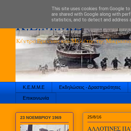
This site uses cookies from Google to d
are shared with Google along with perf
K.E.M.M.E
statistics, and to detect and address 
Κέντρο Έρευνας και Μελέτης της Μικρασια
Κ.Ε.Μ.Μ.Ε
Εκδηλώσεις - Δραστηριότητες
Επικοινωνία
25/8/16
23 ΝΟΕΜΒΡΙΟΥ 1969
ΑΛΛΟΤΙΝΕΣ ΠΑΤ