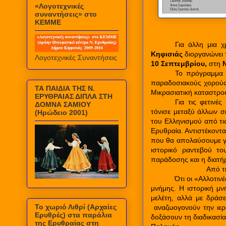
«Λογοτεχνικές
συναντήσεις» στο
ΚΕΜΜΕ
Για άλλη μια 
Κηφισιάς
διοργανώνει 
Λογοτεχνικές Συναντήσεις
10 Σεπτεμβρίου,
στη
Ν
Το πρόγραμμα 
παραδοσιακούς χορούς,
ΤΑ ΠΑΙΔΙΑ ΤΗΣ Ν.
Μικρασιατική καταστρο
ΕΡΥΘΡΑΙΑΣ ΔΙΠΛΑ ΣΤΗ
Για τις φετιν
ΔΟΜΝΑ ΣΑΜΙΟΥ
τόνισε μεταξύ άλλων σ
(Ηρώδειο 2001)
του Ελληνισμού από τις
Ερυθραία. Αντιστέκοντα
που θα απολαύσουμε γι
ιστορικό ραντεβού τ
παράδοσης και η διατή
Από τ
Ότι οι «Αλλοτιν
μνήμης. Η ιστορική μνή
μελέτη, αλλά με δράσε
Το χωριό Λιθρί (Αρχαίες
αναζωογονούν την ιερ
Ερυθρές) στα παράλια
δοξάσουν τη διαδικασί
της Ερυθραίας στη