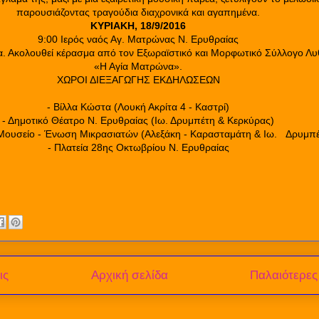
παρουσιάζοντας τραγούδια διαχρονικά και αγαπημένα.
ΚΥΡΙΑΚΗ, 18/9/2016
9:00 Ιερός ναός Αγ. Ματρώνας Ν. Ερυθραίας
ία. Ακολουθεί κέρασμα από τον Εξωραϊστικό και Μορφωτικό Σύλλογο Λυ
«Η Αγία Ματρώνα».
ΧΩΡΟΙ ΔΙΕΞΑΓΩΓΗΣ ΕΚΔΗΛΩΣΕΩΝ
- Βίλλα Κώστα (Λουκή Ακρίτα 4 - Καστρί)
- Δημοτικό Θέατρο Ν. Ερυθραίας (Ιω. Δρυμπέτη & Κερκύρας)
Μουσείο - Ένωση Μικρασιατών (Αλεξάκη - Καρασταμάτη & Ιω.
Δρυμπέ
- Πλατεία 28ης Οκτωβρίου Ν. Ερυθραίας
ις
Αρχική σελίδα
Παλαιότερες