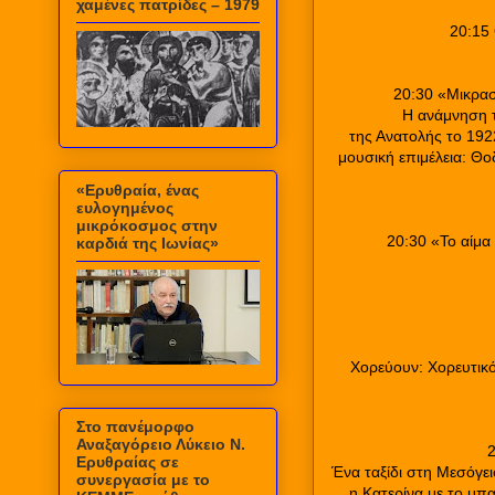
χαμένες πατρίδες – 1979
20:15
20:30 «Μικρασ
Η ανάμνηση τ
της Ανατολής το 19
μουσική επιμέλεια: Θ
«Ερυθραία, ένας
ευλογημένος
μικρόκοσμος στην
20:30 «Το αίμ
καρδιά της Ιωνίας»
Χορεύουν: Χορευτικ
Στο πανέμορφο
Αναξαγόρειο Λύκειο Ν.
2
Ερυθραίας σε
Ένα ταξίδι στη Μεσόγει
συνεργασία με το
η Κατερίνα με το μπα