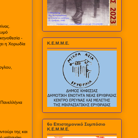
ίνας.
ζωμό
κηνοθεσία -
Κ.Ε.Μ.Μ.Ε.
ει η Χορωδία
ογλου,
 Πανελλήνια
6ο Επιστημονικό Συμπόσιο
Κ.Ε.Μ.Μ.Ε.
ντούρι της και
ό γαϊτανάκι,