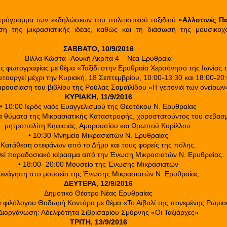
πρόγραμμα των εκδηλώσεων του πολιτιστικού ταξιδιού
«Αλλοτινές Π
η της μικρασιατικής ιδέας, καθώς και τη διάσωση της μουσικοχ
ΣΑΒΒΑΤΟ, 10/9/2016
Βίλλα Κώστα -Λουκή Ακρίτα 4 – Νέα Ερυθραία
σης φωτογραφίας με θέμα «Ταξίδι στην Ερυθραία Χερσόνησο της Ιωνίας
ιτουργεί μέχρι την Κυριακή, 18 Σεπτεμβρίου, 10:00-13:30 και 18:00-20:
αρουσίαση του βιβλίου της Ρούλας Σαμαϊλίδου «Η γειτονιά των ονείρων
ΚΥΡΙΑΚΗ, 11/9/2016
• 10:00 Ιερός ναός Ευαγγελισμού της Θεοτόκου Ν. Ερυθραίας
α θύματα της Μικρασιατικής Καταστροφής, χοροστατούντος του σεβασ
μητροπολίτη Κηφισιάς, Αμαρουσίου και Ωρωπού Κυρίλλου.
• 10:30 Μνημείο Μικρασιατών Ν. Ερυθραίας
Κατάθεση στεφάνων από το Δήμο και τους φορείς της πόλης.
εί παραδοσιακό κέρασμα από την Ένωση Μικρασιατών Ν. Ερυθραίας.
• 18:00- 20:00 Μουσείο της Ένωσης Μικρασιατών
ενάγηση στο μουσείο της Ένωσης Μικρασιατών Ν. Ερυθραίας.
ΔΕΥΤΕΡΑ, 12/9/2016
Δημοτικό Θέατρο Νέας Ερυθραίας
υ φιλόλογου Θοδωρή Κοντάρα με θέμα «Το Αϊβαλί της πονεμένης Ρωμι
Διοργάνωση: Αδελφότητα Σιβρισαρίου Σμύρνης «Οι Ταξιάρχες»
ΤΡΙΤΗ, 13/9/2016