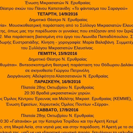
Ένωση Μικρασιατών Ν. Ερυθραίας
 Θέατρο σκιών του Πάνου Καπετανίδη: «Το φάντασμα του Σαραγιού»
ΤΕΤΑΡΤΗ, 14/9/2016
Δημοτικό Θέατρο Ν. Ερυθραίας
ία». Μουσικοθεατρική παράσταση από το Σύλλογο Μικρασιατών Ελευσ
ης, όπως μας την παρέδωσαν οι γυναίκες που επέζησαν από τον ξερι
22. Μια παράσταση βασισμένη στο έργο του Λεωνίδα Παπαδόπουλου. Σ
οδωρής Ευστρατιάδης. Κίνηση - χορογραφία: Μαρία Βαλαβάνη. Συμμετέχ
του Συλλόγου Μικρασιατών Ελευσίνας.
ΠΕΜΠΤΗ, 15/9/2016
Δημοτικό Θέατρο Ν. Ερυθραίας
α θυμάται». Βιντεοσκοπημένη θεατρική παράσταση του Θόδωρου Δαλάκ
σε σκηνοθεσία Γιώργου Πετρινόλη.
Διοργάνωση: Αδελφότητα Αλατσατιανών Ν. Ερυθραίας
ΠΑΡΑΣΚΕΥΗ, 16/9/2016
Πλατεία 28ης Οκτωβρίου Ν. Ερυθραίας
20:30 Βραδιά μικρασιατικών χορών.
ός Όμιλος Κέντρου Έρευνας και Μελέτης Μικρασ. Ερυθραίας (ΚΕΜΜΕ),
Ένωση Εφεσίων, Χορευτικός Όμιλος Ποντίων «Σέρρα».
ΣΑΒΒΑΤΟ, 17/9/2016
Πλατεία 28ης Οκτωβρίου Ν. Ερυθραίας
0:30 «Γαϊτανάκι» με την Κατερίνα Τσιρίδου και την Αρετή Κετιμέ
ο, στη Μικρά Ασία, στα νησιά μας και στην παράδοση. Η Αρετή με το σα
γλαμά της, μαζί με μια εξαιρετική μουσική παρέα, ξετυλίγουν το μελωδικ