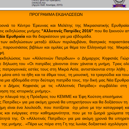
ΠΡΟΓΡΑΜΜΑ ΕΚΔΗΛΩΣΕΩΝ
χρονιά το Κέντρο Έρευνας και Μελέτης της Μικρασιατικής Ερυθρα
τις εκδηλώσεις μνήμης
"Αλλοτινές Πατρίδες 2016"
που θα ξεκινούν α
έα Ερυθραία
και θα διαρκέσουν για μια εβδομάδα.
των εκδηλώσεων μεταξύ άλλων περιλαμβάνει, θεατρικές παραστάσει
 παρουσιάσεις βιβλίων και ομιλίες με θέμα τον Ελληνισμό της
Μικράς
φή.
ές εκδηλώσεις των «Αλλοτινών Πατρίδων» ο Δήμαρχος Κηφισιάς Γι
ε δήλωση του «Οι πατρίδες χάνονται όταν χάνεται η μνήμη. Τρεις ολό
 πατρογονικές εστίες τους στη Μικρά Ασία, αντιστέκονται στην λήθη 
ι μέσα από τα ήθη και τα έθιμα τους, τη μουσική, τα τραγούδια και το
α μια εβδομάδα στην δεύτερη πατρίδα τους, την δική μας Νέα Ερυθρα
ου ο Δήμος Κηφισιάς με τις
«Αλλοτινές Πατρίδες» συμβάλλει στ
ρηση της ιστορικής μνήμης».
ην πλευρά της η Πρόεδρος του ΚΕΜΜΕ κα Έφη Κούτση επεσήμανε:
ές Πατρίδες» για μια ακόμη χρονιά θα υπηρετήσουν και θα δοξάσουν τη 
μη είναι ένα λουλούδι, που ποτίζεται
όχι μόνο με την καταγραφή κα
ις και ενέργειες στην καθημερινότητα, που με τα ζωηρά χρώματα τ
ότητά της. Οι «Αλλοτινές Πατρίδες» για μια ακόμη χρονιά θα υπηρε
α της μνήμης.. «Πέρα ως πέρα στη Γη της Ιωνίας δοξαστικό αχολόγησε