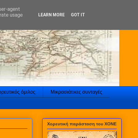
user-agent
erate usage
LEARN MORE
GOT IT
ρευτικός όμιλος
Μικρασιάτικες συνταγές
Χορευτική παράσταση του ΧΟΝΕ