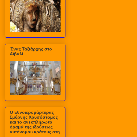
Ένας Ταξιάρχης στο
Αϊβαλί….
Ο Εθνοϊερομάρτυρας
Σμύρνης Χρυσόστομος
και το ανεκπλήρωτο
όραμά της ιδρύσεως
αυτόνομου κράτους στη