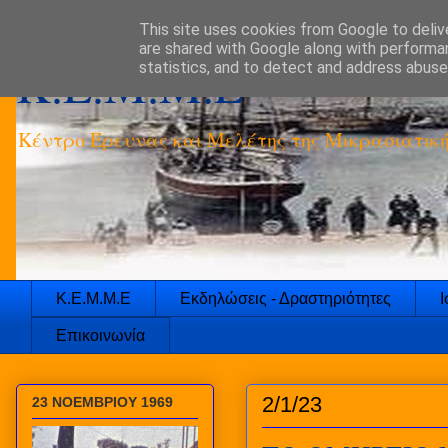
This site uses cookies from Google to delive
are shared with Google along with performan
K.E.M.M.E
statistics, and to detect and address abuse
Κέντρο Έρευνας και Μελέτης της Μικρασιατικ
Κ.Ε.Μ.Μ.Ε
Εκδηλώσεις - Δραστηριότητες
Ι
Επικοινωνία
2/1/23
23 ΝΟΕΜΒΡΙΟΥ 1969