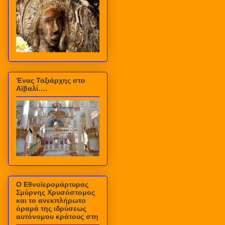
Ένας Ταξιάρχης στο
Αϊβαλί….
Ο Εθνοϊερομάρτυρας
Σμύρνης Χρυσόστομος
και το ανεκπλήρωτο
όραμά της ιδρύσεως
αυτόνομου κράτους στη