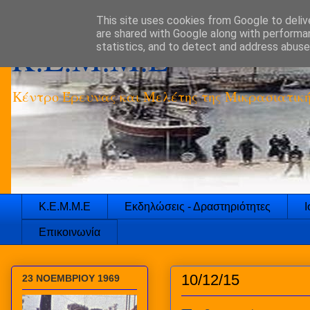
This site uses cookies from Google to delive
are shared with Google along with performan
K.E.M.M.E
statistics, and to detect and address abuse
Κέντρο Έρευνας και Μελέτης της Μικρασιατικ
Κ.Ε.Μ.Μ.Ε
Εκδηλώσεις - Δραστηριότητες
Ι
Επικοινωνία
10/12/15
23 ΝΟΕΜΒΡΙΟΥ 1969