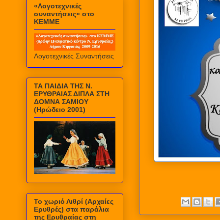
«Λογοτεχνικές
συναντήσεις» στο
ΚΕΜΜΕ
Λογοτεχνικές Συναντήσεις
ΤΑ ΠΑΙΔΙΑ ΤΗΣ Ν.
ΕΡΥΘΡΑΙΑΣ ΔΙΠΛΑ ΣΤΗ
ΔΟΜΝΑ ΣΑΜΙΟΥ
(Ηρώδειο 2001)
Το χωριό Λιθρί (Αρχαίες
Ερυθρές) στα παράλια
της Ερυθραίας στη