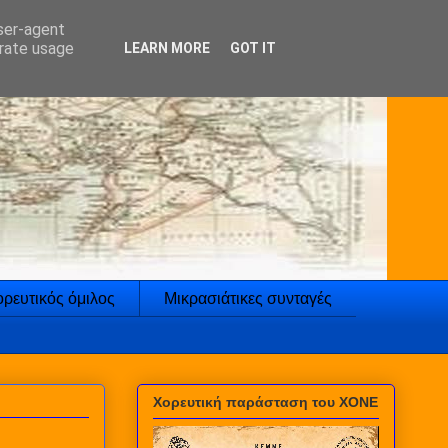
user-agent
erate usage
LEARN MORE
GOT IT
ρευτικός όμιλος
Μικρασιάτικες συνταγές
Χορευτική παράσταση του ΧΟΝΕ