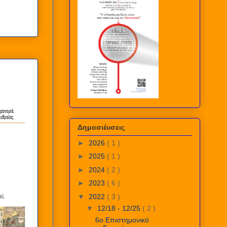
Δημοσιέυσεις
►
2026
( 1 )
►
2025
( 1 )
►
2024
( 2 )
►
2023
( 6 )
▼
2022
( 3 )
▼
12/18 - 12/25
( 2 )
6ο Επιστημονικό