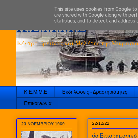
This site uses cookies from Google to d
are shared with Google along with perf
K.E.M.M.E
statistics, and to detect and address 
Κέντρο Έρευνας και Μελέτης της Μικρασια
Κ.Ε.Μ.Μ.Ε
Εκδηλώσεις - Δραστηριότητες
Επικοινωνία
22/12/22
23 ΝΟΕΜΒΡΙΟΥ 1969
6ο Επιστημονικό