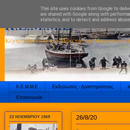
This site uses cookies from Google to delive
are shared with Google along with performan
K.E.M.M.E
statistics, and to detect and address abuse
Κέντρο Έρευνας και Μελέτης της Μικρασιατικ
Κ.Ε.Μ.Μ.Ε
Εκδηλώσεις - Δραστηριότητες
Ι
Επικοινωνία
26/8/20
23 ΝΟΕΜΒΡΙΟΥ 1969