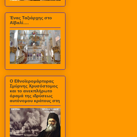
Ένας Ταξιάρχης στο
Αϊβαλί….
Ο Εθνοϊερομάρτυρας
Σμύρνης Χρυσόστομος
και το ανεκπλήρωτο
όραμά της ιδρύσεως
αυτόνομου κράτους στη