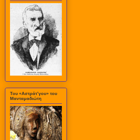
Του «Αστράτ’γου» του
Μανταμαδιώτη