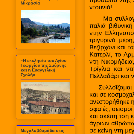
πρόσωπό ντης λ
Μικρασία
ντουνιά!
Μα συλλογιέμα
παλιά βιθυνική
ντην Ελληνοπο
τριγυρινά μέρη
Βεζίρχάνι και τ
Κατερλί, το Αρ
«Η εκκλησία του Αγίου
ντη Νικομήδεια
Γεωργίου της Σμύρνης
Τρίγλια και ν
και η Ευαγγελική
Σχολή»
Πελλαδάρι και 
Συλλοΐζομαι τα
και σε κοσμοχα
ανεστορήθηκε η 
σφα’ές, σεισμοί 
και σκέπη τση 
άγριων αθρώπων
σε κείνη ντη μ
Μεγαλοβδομάδα στις