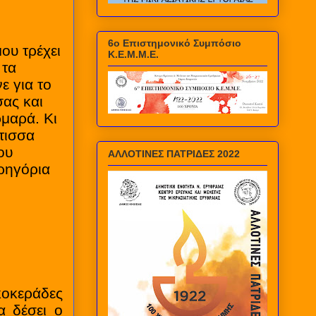
6ο Επιστημονικό Συμπόσιο
ου τρέχει
Κ.Ε.Μ.Μ.Ε.
 τα
ε για το
ας και
μαρά. Κι
ώτισσα
ου
ΑΛΛΟΤΙΝΕΣ ΠΑΤΡΙΔΕΣ 2022
αρηγόρια
οκεράδες
α δέσει ο