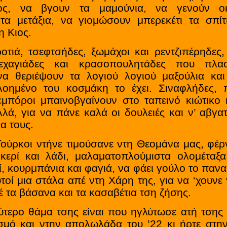
ος, να βγουν τα μαμούνια, να γενούν ο
τα μετάξια, να γιομώσουν μπερεκέτι τα σπίτ
η Κιος.
ιά, τσεφτσήδες, ξωμάχοι και ρεντζιπέρηδες,
κεχαγιάδες και κρασοπουλητάδες που πλα
να θεριέψουν τα λογιού λογιού μαξούλια και
λοημένο του κοσμάκη το έχει. Σιναφλήδες, π
εμπόροι μπαινοβγαίνουν στο ταπεινό κιώτικο 
λλά, για να πάνε καλά οι δουλειές και ν’ αβγατ
ια τους.
ύρκοι ντήνε τιμούσανε ντη Θεομάνα μας, φέρ
 κερί και λάδι, μαλαματοπλούμιστα ολομέταξα 
 κουρμπάνια και φαγιά, να φάει γούλο το παναΰ
υτοί μια στάλα απέ ντη Χάρη της, για να ‘χουνε
έ τα βάσανα και τα κασαβέτια τση ζήσης.
ερο θάμα τσης είναι που ηγλύτωσε ατή τσης
σμό και ντην απολωλάδα του ’22 κι ήρτε στη