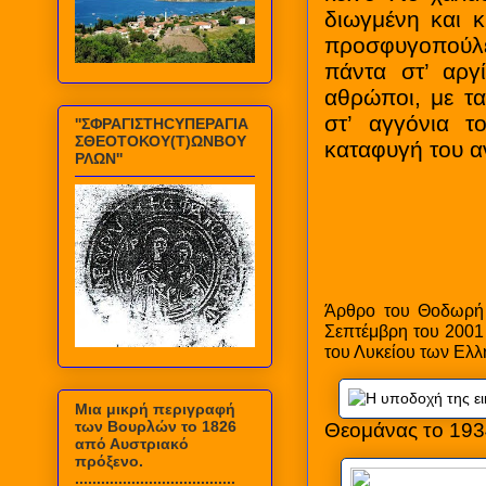
διωγμένη και 
προσφυγοπούλες
πάντα στ’ αργί
αθρώποι, με τα
στ’ αγγόνια τ
''ΣΦΡΑΓΙΣΤΗCΥΠΕΡΑΓΙΑ
ΣΘΕΟΤΟΚΟΥ(Τ)ΩΝΒΟΥ
καταφυγή του α
ΡΛΩΝ''
Άρθρο του Θοδωρή 
Σεπτέμβρη του 2001 
του Λυκείου των Ελ
Mια μικρή περιγραφή
των Βουρλών το 1826
Θεομάνας το 193
από Αυστριακό
πρόξενο.
.....................................