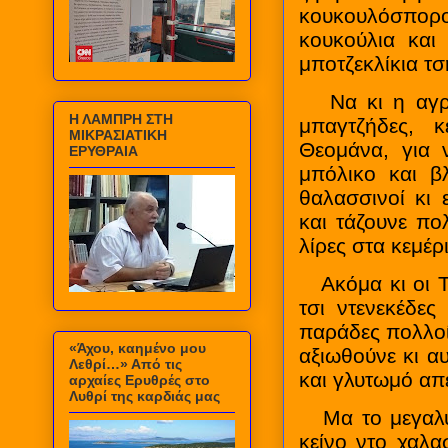
κουκουλόσπορ
κουκούλια και 
μποτζεκλίκια τσ
Να κι η αγροτ
Η ΛΑΜΠΡΗ ΣΤΗ
μπαγτζήδες, 
ΜΙΚΡΑΣΙΑΤΙΚΗ
Θεομάνα, για 
ΕΡΥΘΡΑΙΑ
μπόλικο και β
θαλασσινοί κι 
και τάζουνε πο
λίρες στα κεμέρ
Ακόμα κι οι Το
τσι ντενεκέδες
παράδες πολλοί,
«Άχου, καημένο μου
αξιωθούνε κι α
Λεθρί…» Από τις
και γλυτωμό απ
αρχαίες Ερυθρές στο
Λυθρί της καρδιάς μας
Μα το μεγαλύτ
κείνο ντο χαλα