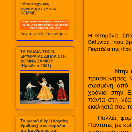
«Λογοτεχνικές
συναντήσεις» στο
ΚΕΜΜΕ
Λογοτεχνικές Συναντήσεις
Η Θεομάνα. Σπάν
Βιθυνίας, που β
Γιορτάζει της Φα
ΤΑ ΠΑΙΔΙΑ ΤΗΣ Ν.
ΕΡΥΘΡΑΙΑΣ ΔΙΠΛΑ ΣΤΗ
ΔΟΜΝΑ ΣΑΜΙΟΥ
(Ηρώδειο 2001)
Ντην είδιες,
προσκύνησες ν
σωσμένη από τ
χρόνια στην Ε
πάντα στη νέα
εκκλησιά που τ
Πολλές φορές 
Το χωριό Λιθρί (Αρχαίες
Πάντοτες με κοί
Ερυθρές) στα παράλια
της Ερυθραίας στη