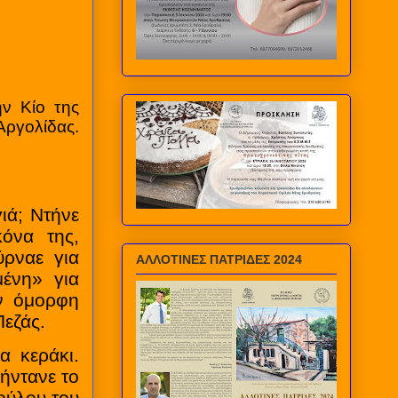
ην Κίο της
Αργολίδας.
ά; Ντήνε
όνα της,
ρναε για
ΑΛΛΟΤΙΝΕΣ ΠΑΤΡΙΔΕΣ 2024
ένη» για
ην όμορφη
Πεζάς.
α κεράκι.
 ήντανε το