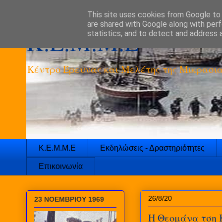
This site uses cookies from Google to d
are shared with Google along with perf
K.E.M.M.E
statistics, and to detect and address 
Κέντρο Έρευνας και Μελέτης της Μικρασια
Κ.Ε.Μ.Μ.Ε
Εκδηλώσεις - Δραστηριότητες
Επικοινωνία
26/8/20
23 ΝΟΕΜΒΡΙΟΥ 1969
Η Θεομάνα τση 