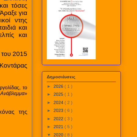
και τόσες
Άραξε για
ικοί ντης
αιδιά και
ελπίς και
 του 2015
Κοντάρας
Δημοσιέυσεις
►
2026
( 1 )
γολίδας, το
’ Ανάβλεμμα
»
►
2025
( 1 )
►
2024
( 2 )
►
2023
( 6 )
κόνας της
►
2022
( 3 )
►
2021
( 5 )
▼
2020
( 8 )