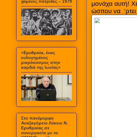
χαμένες πατρίδες – 1979
μονάχα αυτή! Χ
ώσπου να ‘ρτει 
«Ερυθραία, ένας
ευλογημένος
μικρόκοσμος στην
καρδιά της Ιωνίας»
Στο πανέμορφο
Αναξαγόρειο Λύκειο Ν.
Ερυθραίας σε
συνεργασία με το