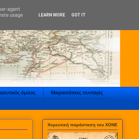
user-agent
erate usage
LEARN MORE
GOT IT
ρευτικός όμιλος
Μικρασιάτικες συνταγές
Χορευτική παράσταση του ΧΟΝΕ