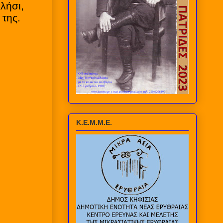
λήσι,
 της.
Κ.Ε.Μ.Μ.Ε.