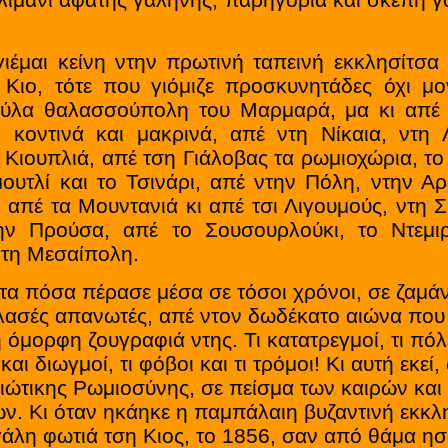
ιμάνι άφατης γαλήνης, παρηγοριά και σκέπη γ
ι κείνη ντην πρωτινή ταπεινή εκκλησίτσα 
 Κιο, τότε που γιόμιζε προσκυνητάδες όχι μ
ύλα θαλασσούπολη του Μαρμαρά, μα κι απέ 
, κοντινά και μακρινά, απέ ντη Νίκαια, ντη 
α Κιουπλιά, απέ τση Γιάλοβας τα ρωμιοχώρια, το
μουτλί και το Τσινάρι, απέ ντην Πόλη, ντην Αρ
, απέ τα Μουντανιά κι απέ τσι Λιγουμούς, ντη Σ
την Προύσα, απέ το Σουσουρλούκι, το Ντεμιρ
ντη Μεσαίπολη.
 πόσα πέρασε μέσα σε τόσοι χρόνοι, σε ζαμάν
λασές απανωτές, απέ ντον δωδέκατο αιώνα που
όμορφη ζουγραφιά ντης. Τι κατατρεγμοί, τι πόλ
και διωγμοί, τι φόβοι και τι τρόμοι! Κι αυτή εκεί
κιώτικης Ρωμιοσύνης, σε πείσμα των καιρών και
. Κι όταν ηκάηκε η παμπάλαιη βυζαντινή εκκλ
εγάλη φωτιά τση Κιος, το 1856, σαν από θάμα η