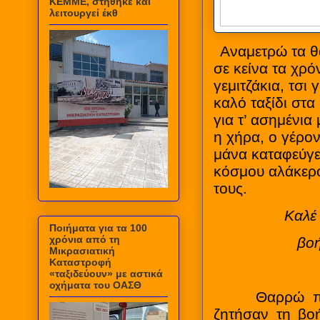
ΚΕΜΜΕ, στήθηκε και
λειτουργεί έκθ
Αναμετρώ τα θά
σε κείνα τα χρό
γεμιτζάκια, τσι
καλό ταξίδι στ
για τ’ ασημένι
η χήρα, ο γέρον
μάνα καταφεύγε
κόσμου αλάκερου
τους.
Καλέ 
Ποιήματα για τα 100
χρόνια από τη
βοή
Μικρασιατική
Καταστροφή
«ταξιδεύουν» με αστικά
οχήματα του ΟΑΣΘ
Θαρρώ πως τ
ζητήσαν τη βο