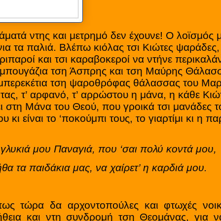
ματά ντης και μετρημό δεν έχουνε! Ο λοϊσμός μ
νια τα παλιά. Βλέπω κιόλας τσι Κιώτες ψαράδες,
 γριπαροί και τσι καραβοκεροί να ντήνε περικαλάν
α μπουγάζια τση Άσπρης και τση Μαύρης Θάλασσ
α μπερεκέτια τση ψαροθρόφας θάλασσας του Μαρ
τας, τ’ αρφανό, τ’ αρρώστου η μάνα, η κάθε Κι
ι στη Μάνα του Θεού, που γροικά τσι μανάδες τ
 κι είναι το ‘ποκούμπι τους, το γιαρτίμι κι η π
γλυκιά μου Παναγιά, που ‘σαι πολύ κοντά μου,
θα τα παιδάκια μας, να χαίρετ’ η καρδιά μου.
ώρα δα αρχοντοπούλες και φτωχές νοικ
ήθεια και ντη συνδρομή τση Θεομάνας, για ν