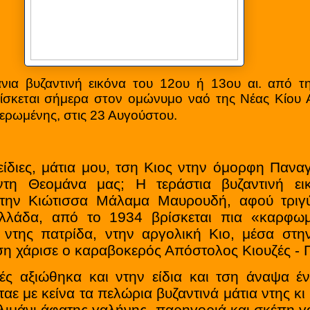
ια βυζαντινή εικόνα του 12ου ή 13ου αι. από τ
ρίσκεται σήμερα στον ομώνυμο ναό της Νέας Κίου 
νερωμένης, στις 23 Αυγούστου.
 μάτια μου, τση Κιος ντην όμορφη Παναγι
τη Θεομάνα μας; Η τεράστια βυζαντινή εικ
ην Κιώτισσα Μάλαμα Μαυρουδή, αφού τριγύ
λλάδα, από το 1934 βρίσκεται πια «καρφωμ
 ντης πατρίδα, ντην αργολική Κιο, μέσα στ
ση χάρισε ο καραβοκερός Απόστολος Κιουζές - 
αξιώθηκα και ντην είδια και τση άναψα έν
ταε με κείνα τα πελώρια βυζαντινά μάτια ντης κι