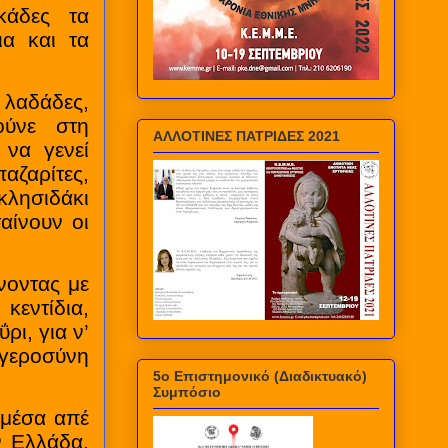
κάδες τα
ια και τα
 λαδάδες,
ούνε στη
ΑΛΛΟΤΙΝΕΣ ΠΑΤΡΙΔΕΣ 2021
 να γενεί
αζαρίτες,
κλησιδάκι
αίνουν οι
νοντας με
κεντίδια,
ρι, για ν’
 γεροσύνη
5ο Επιστημονικό (Διαδικτυακό)
Συμπόσιο
 μέσα απέ
ν Ελλάδα,