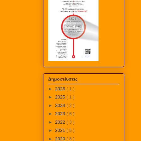
Δημοσιέυσεις
►
2026
( 1 )
►
2025
( 1 )
►
2024
( 2 )
►
2023
( 6 )
►
2022
( 3 )
►
2021
( 5 )
►
2020
( 8 )