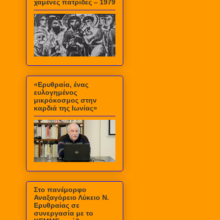
χαμένες πατρίδες – 1979
«Ερυθραία, ένας
ευλογημένος
μικρόκοσμος στην
καρδιά της Ιωνίας»
Στο πανέμορφο
Αναξαγόρειο Λύκειο Ν.
Ερυθραίας σε
συνεργασία με το