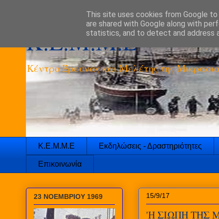
This site uses cookies from Google to d
are shared with Google along with perf
K.E.M.M.E
statistics, and to detect and address 
Κέντρο Έρευνας και Μελέτης της Μικρασια
Κ.Ε.Μ.Μ.Ε
Εκδηλώσεις - Δραστηριότητες
Επικοινωνία
15/9/17
23 ΝΟΕΜΒΡΙΟΥ 1969
'Η ΣΙΩΠΗ ΤΗΣ Μ