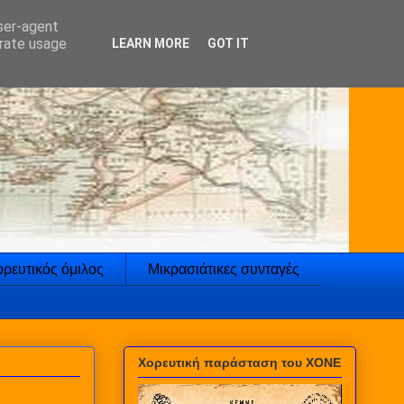
user-agent
erate usage
LEARN MORE
GOT IT
ρευτικός όμιλος
Μικρασιάτικες συνταγές
Χορευτική παράσταση του ΧΟΝΕ