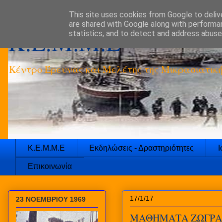
This site uses cookies from Google to delive
are shared with Google along with performan
K.E.M.M.E
statistics, and to detect and address abuse
Κέντρο Έρευνας και Μελέτης της Μικρασιατικ
Κ.Ε.Μ.Μ.Ε
Εκδηλώσεις - Δραστηριότητες
Ι
Επικοινωνία
17/1/17
23 ΝΟΕΜΒΡΙΟΥ 1969
ΜΑΘΗΜΑΤΑ ΖΩΓΡΑ