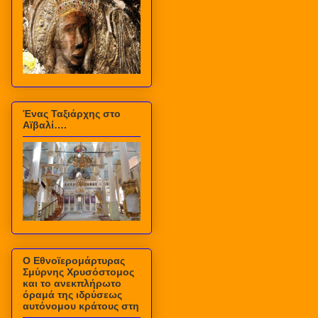
Ένας Ταξιάρχης στο
Αϊβαλί….
Ο Εθνοϊερομάρτυρας
Σμύρνης Χρυσόστομος
και το ανεκπλήρωτο
όραμά της ιδρύσεως
αυτόνομου κράτους στη