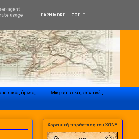
user-agent
erate usage
LEARN MORE
GOT IT
ρευτικός όμιλος
Μικρασιάτικες συνταγές
Χορευτική παράσταση του ΧΟΝΕ