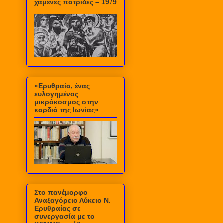
χαμένες πατρίδες – 1979
«Ερυθραία, ένας
ευλογημένος
μικρόκοσμος στην
καρδιά της Ιωνίας»
Στο πανέμορφο
Αναξαγόρειο Λύκειο Ν.
Ερυθραίας σε
συνεργασία με το