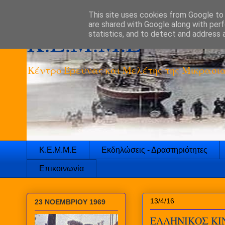
This site uses cookies from Google to d
are shared with Google along with perf
K.E.M.M.E
statistics, and to detect and address 
Κέντρο Έρευνας και Μελέτης της Μικρασια
Κ.Ε.Μ.Μ.Ε
Εκδηλώσεις - Δραστηριότητες
Επικοινωνία
13/4/16
23 ΝΟΕΜΒΡΙΟΥ 1969
ΕΛΛΗΝΙΚΟΣ Κ