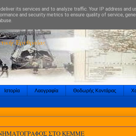
eliver its services and to analyze traffic. Your IP address and 
ormance and security metrics to ensure quality of service, gen
abuse.
τικής Ερυθραίας
Ιστορία
Λαογραφία
Θοδωρής Κοντάρας
Χο
ΙΝΗΜΑΤΟΓΡΑΦΟΣ ΣΤΟ ΚΕΜΜΕ