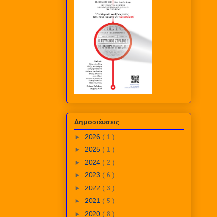
Δημοσιέυσεις
►
2026
( 1 )
►
2025
( 1 )
►
2024
( 2 )
►
2023
( 6 )
►
2022
( 3 )
►
2021
( 5 )
►
2020
( 8 )