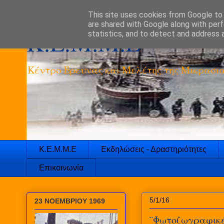
This site uses cookies from Google to d
are shared with Google along with perf
K.E.M.M.E
statistics, and to detect and address 
Κέντρο Έρευνας και Μελέτης της Μικρασια
Κ.Ε.Μ.Μ.Ε
Εκδηλώσεις - Δραστηριότητες
Επικοινωνία
5/1/16
23 ΝΟΕΜΒΡΙΟΥ 1969
¨Φωτοζωγραφικέ