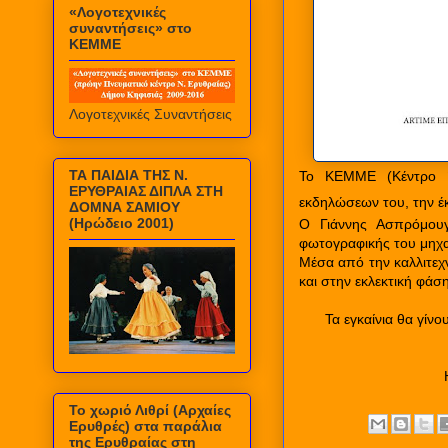
«Λογοτεχνικές
συναντήσεις» στο
ΚΕΜΜΕ
Λογοτεχνικές Συναντήσεις
ΤΑ ΠΑΙΔΙΑ ΤΗΣ Ν.
Το ΚΕΜΜΕ (Κέντρο Έρ
ΕΡΥΘΡΑΙΑΣ ΔΙΠΛΑ ΣΤΗ
εκδηλώσεων του, την 
ΔΟΜΝΑ ΣΑΜΙΟΥ
(Ηρώδειο 2001)
Ο Γιάννης Ασπρόμουγ
φωτογραφικής του μηχαν
Μέσα από την καλλιτεχν
και στην εκλεκτική φάσ
Τα εγκαίνια θα γίν
Το χωριό Λιθρί (Αρχαίες
Ερυθρές) στα παράλια
της Ερυθραίας στη