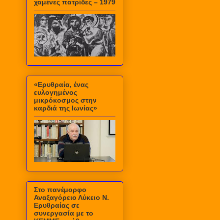
χαμένες πατρίδες – 1979
«Ερυθραία, ένας
ευλογημένος
μικρόκοσμος στην
καρδιά της Ιωνίας»
Στο πανέμορφο
Αναξαγόρειο Λύκειο Ν.
Ερυθραίας σε
συνεργασία με το