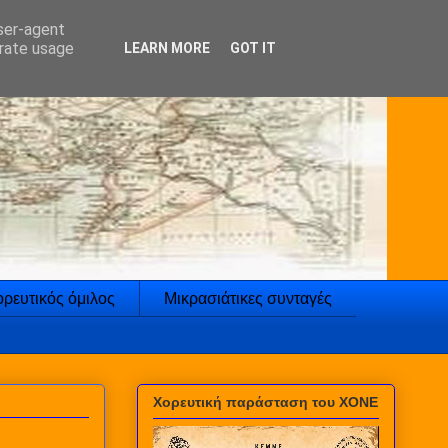
user-agent
erate usage
LEARN MORE
GOT IT
ρευτικός όμιλος
Μικρασιάτικες συνταγές
Χορευτική παράσταση του ΧΟΝΕ