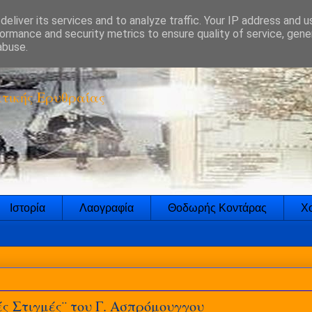
eliver its services and to analyze traffic. Your IP address and 
ormance and security metrics to ensure quality of service, gen
abuse.
τικής Ερυθραίας
Ιστορία
Λαογραφία
Θοδωρής Κοντάρας
Χο
ς Στιγμές¨ του Γ. Ασπρόμουγγου