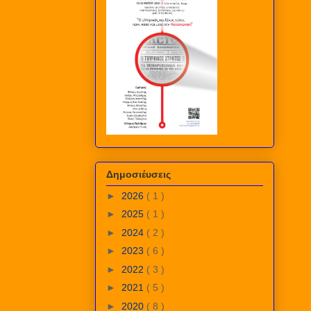
Δημοσιέυσεις
►
2026
( 1 )
►
2025
( 1 )
►
2024
( 2 )
►
2023
( 6 )
►
2022
( 3 )
►
2021
( 5 )
►
2020
( 8 )