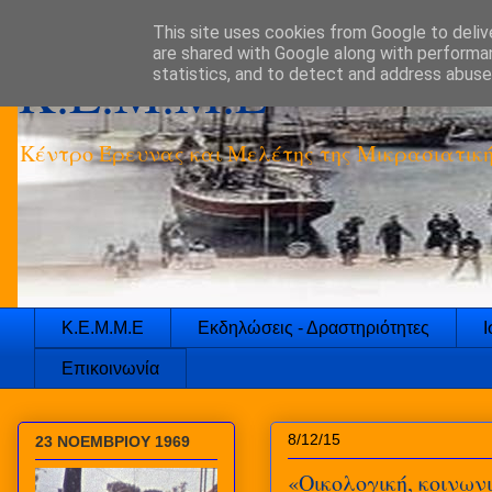
This site uses cookies from Google to delive
are shared with Google along with performan
K.E.M.M.E
statistics, and to detect and address abuse
Κέντρο Έρευνας και Μελέτης της Μικρασιατικ
Κ.Ε.Μ.Μ.Ε
Εκδηλώσεις - Δραστηριότητες
Ι
Επικοινωνία
8/12/15
23 ΝΟΕΜΒΡΙΟΥ 1969
«Οικολογική, κοινωνι