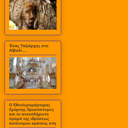
Ένας Ταξιάρχης στο
Αϊβαλί….
Ο Εθνοϊερομάρτυρας
Σμύρνης Χρυσόστομος
και το ανεκπλήρωτο
όραμά της ιδρύσεως
αυτόνομου κράτους στη