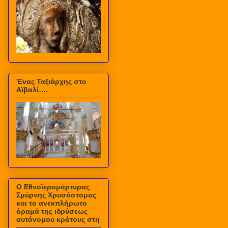
Ένας Ταξιάρχης στο
Αϊβαλί….
Ο Εθνοϊερομάρτυρας
Σμύρνης Χρυσόστομος
και το ανεκπλήρωτο
όραμά της ιδρύσεως
αυτόνομου κράτους στη