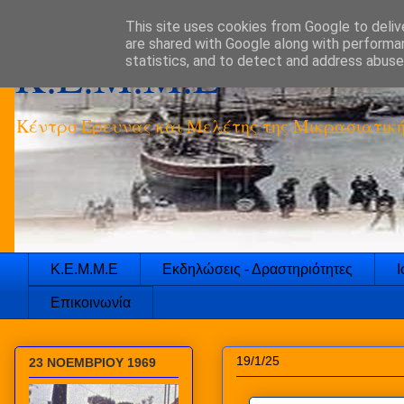
This site uses cookies from Google to delive
are shared with Google along with performan
K.E.M.M.E
statistics, and to detect and address abuse
Κέντρο Έρευνας και Μελέτης της Μικρασιατικ
Κ.Ε.Μ.Μ.Ε
Εκδηλώσεις - Δραστηριότητες
Ι
Επικοινωνία
19/1/25
23 ΝΟΕΜΒΡΙΟΥ 1969