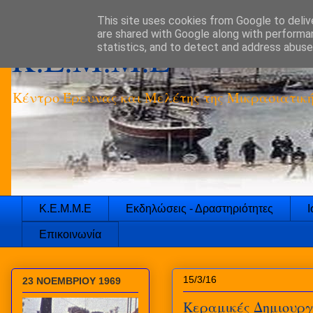
This site uses cookies from Google to delive
are shared with Google along with performan
K.E.M.M.E
statistics, and to detect and address abuse
Κέντρο Έρευνας και Μελέτης της Μικρασιατικ
Κ.Ε.Μ.Μ.Ε
Εκδηλώσεις - Δραστηριότητες
Ι
Επικοινωνία
15/3/16
23 ΝΟΕΜΒΡΙΟΥ 1969
Κεραμικές Δημιουργ