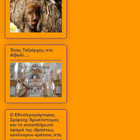
Ένας Ταξιάρχης στο
Αϊβαλί….
Ο Εθνοϊερομάρτυρας
Σμύρνης Χρυσόστομος
και το ανεκπλήρωτο
όραμά της ιδρύσεως
αυτόνομου κράτους στη